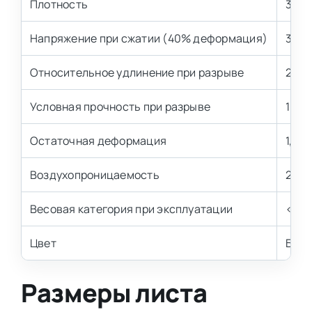
Плотность
30 к
Напряжение при сжатии (40% деформация)
3,2±
Относительное удлинение при разрыве
200 
Условная прочность при разрыве
100 
Остаточная деформация
1,5-2
Воздухопроницаемость
2,0-
Весовая категория при эксплуатации
< 80 
Цвет
Бел
Размеры листа