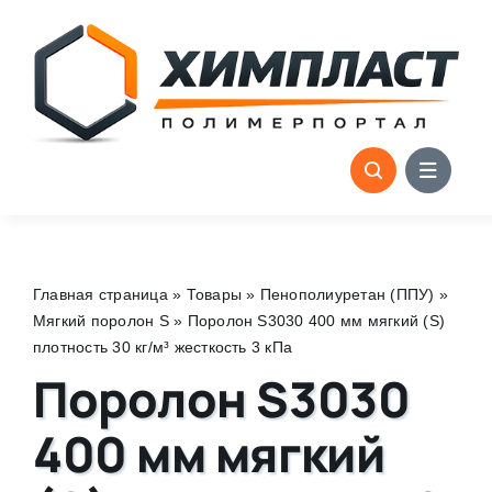
Skip
to
content
Главная страница
»
Товары
»
Пенополиуретан (ППУ)
»
Мягкий поролон S
»
Поролон S3030 400 мм мягкий (S)
плотность 30 кг/м³ жесткость 3 кПа
Поролон S3030
400 мм мягкий