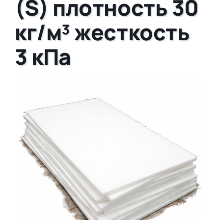
(S) плотность 30
кг/м³ жесткость
3 кПа