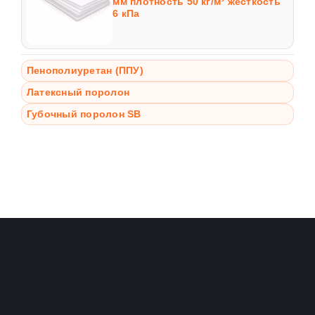
мм плотность 50 кг/м³ жесткость
6 кПа
Пенополиуретан (ППУ)
Латексный поролон
Губочный поролон SB