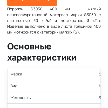
Поролон S3030 400 мм — мягкий
пенополиуретановый материал марки S3030 с
плотностью 30 кг/м³ и жесткостью 3 кПа.
Изделие выполнено в виде листа толщиной 400
мм и относится к категории мягких (S).
Основные
характеристики
Марка
S30
Вид
Мягк
Жесткость
3 кП