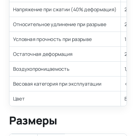
Напряжение при сжатии (40% деформация)
2,5±
Относительное удлинение при разрыве
200 
Условная прочность при разрыве
100 
Остаточная деформация
2,0–
Воздухопроницаемость
1,3–1
Весовая категория при эксплуатации
< 70 
Цвет
Бел
Размеры