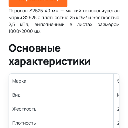
Поролон S2525 40 мм — мягкий пенополиуретан
марки S2525 с плотностью 25 кг/м³ и жесткостью
2,5 кПа, выполненный в листах размером
1000×2000 мм.
Основные
характеристики
Марка
S252
Вид
Мягк
Жесткость
2,5 
Плотность
25 к