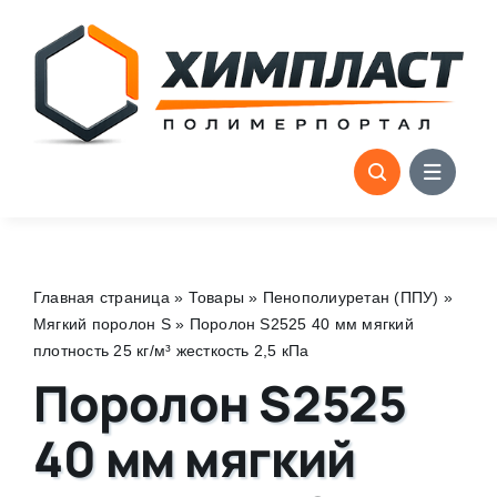
Skip
to
content
Главная страница
»
Товары
»
Пенополиуретан (ППУ)
»
Мягкий поролон S
»
Поролон S2525 40 мм мягкий
плотность 25 кг/м³ жесткость 2,5 кПа
Поролон S2525
40 мм мягкий