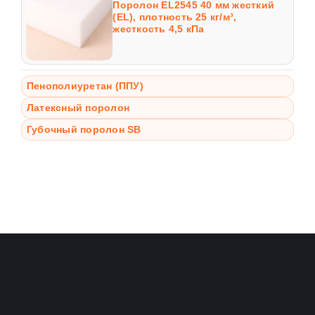
Поролон EL2545 40 мм жесткий
(EL), плотность 25 кг/м³,
жесткость 4,5 кПа
Пенополиуретан (ППУ)
Латексный поролон
Губочный поролон SB