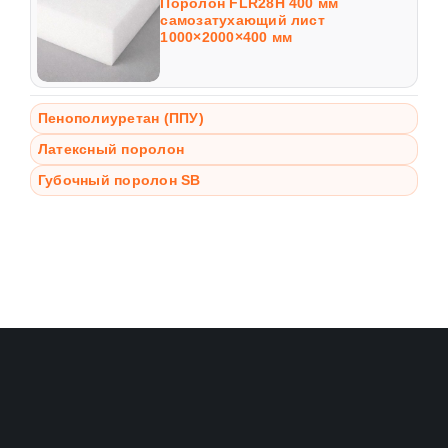
Поролон FLR28H 400 мм
самозатухающий лист
1000×2000×400 мм
Пенополиуретан (ППУ)
Латексный поролон
Губочный поролон SB