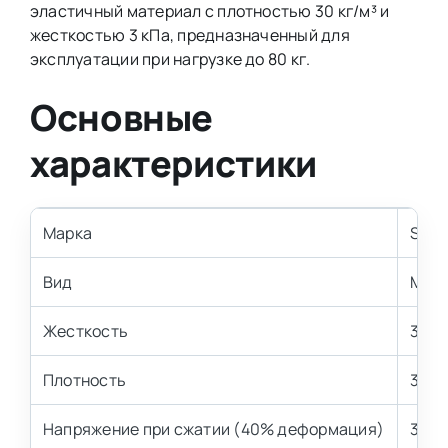
эластичный материал с плотностью 30 кг/м³ и
жесткостью 3 кПа, предназначенный для
эксплуатации при нагрузке до 80 кг.
Основные
характеристики
Марка
S30
Вид
Мягк
Жесткость
3 кП
Плотность
30 к
Напряжение при сжатии (40% деформация)
3,2±