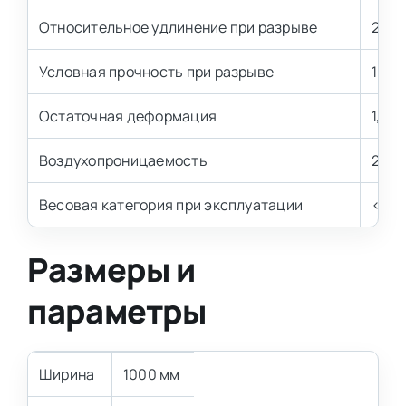
Относительное удлинение при разрыве
200 
Условная прочность при разрыве
100 
Остаточная деформация
1,5-2
Воздухопроницаемость
2,0-
Весовая категория при эксплуатации
< 80 
Размеры и
параметры
Ширина
1000 мм