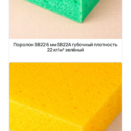
Поролон SB22 6 мм SB22A губочный плотность
22 кг/м³ зелёный