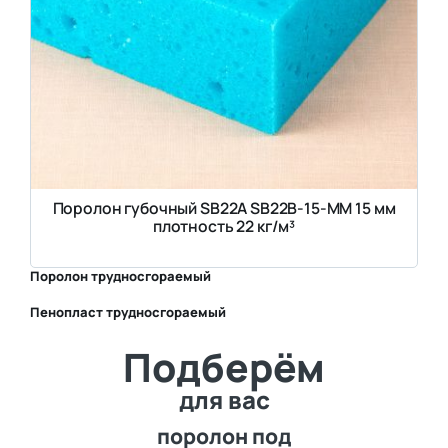
Поролон губочный SB22A SB22B-15-MM 15 мм
плотность 22 кг/м³
Поролон трудносгораемый
Пенопласт трудносгораемый
⛶
Подберём
⛶
для вас
поролон под