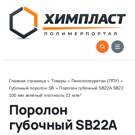
Skip
to
content
Главная страница
»
Товары
»
Пенополиуретан (ППУ)
»
Губочный поролон SB
»
Поролон губочный SB22A SB22
100 мм зелёный плотность 22 кг/м³
Поролон
губочный SB22A