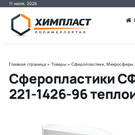
11 июля, 2026
Skip
to
content
Главная страница
»
Товары
»
Сферопластики, Микросферы
Сферопластики СФИ
221-1426-96 тепл