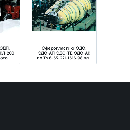
ЭДП,
Сферопластики ЭДС,
ЭКЛ-200
ЭДС-АП, ЭДС-ТЕ, ЭДС-АК
кого
по ТУ 6-55-221-1516-98 для
глубоководных блоков
плавучести