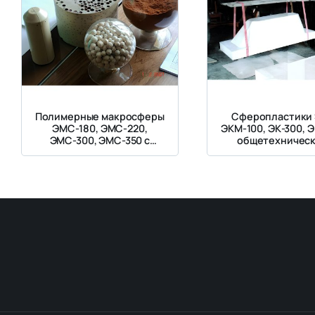
Полимерные макросферы
Сферопластики 
ЭМС-180, ЭМС-220,
ЭКМ-100, ЭК-300, 
ЭМС-300, ЭМС-350 с
общетехничес
оболочкой из
назначения
сферопластика