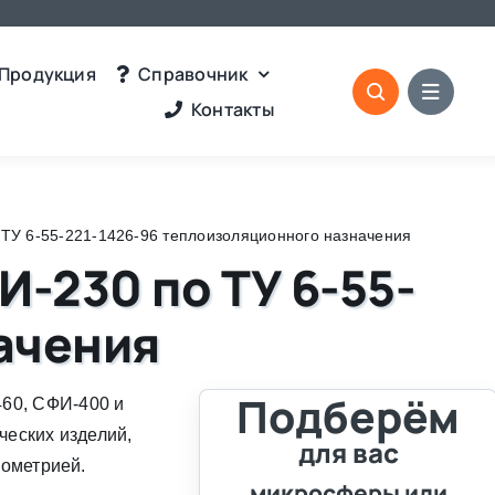
Продукция
Справочник
Контакты
ТУ 6-55-221-1426-96 теплоизоляционного назначения
-230 по ТУ 6-55-
ачения
Подберём
60, СФИ-400 и
ческих изделий,
для вас
еометрией.
микросферы или