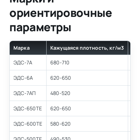
ориентировочные
параметры
Марка
Кажущаяся плотность, кг/м3
Пр
ЭДС-7А
680-710
75
ЭДС-6А
620-650
62
ЭДС-7АП
480-520
30
ЭДС-650ТЕ
620-650
70
ЭДС-600ТЕ
580-620
65
ЭДС-500ТЕ
490-530
30