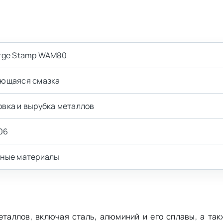
rge Stamp WAM80
ющаяся смазка
вка и вырубка металлов
06
ные материалы
таллов, включая сталь, алюминий и его сплавы, а так