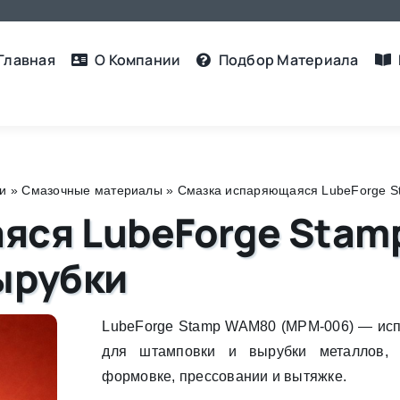
Главная
О Компании
Подбор Материалa
ли
»
Смазочные материалы
»
Смазка испаряющаяся LubeForge S
яся LubeForge Sta
ырубки
LubeForge Stamp WAM80 (MPM-006) — ис
для штамповки и вырубки металлов,
формовке, прессовании и вытяжке.