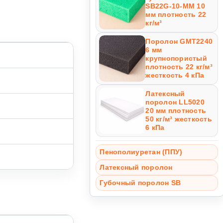
SB22G-10-MM 10
мм плотность 22
кг/м³
Поролон GMT2240
6 мм
крупнопористый
плотность 22 кг/м³
жесткость 4 кПа
Латексный
поролон LL5020
20 мм плотность
50 кг/м³ жесткость
6 кПа
Пенополиуретан (ППУ)
Латексный поролон
Губочный поролон SB