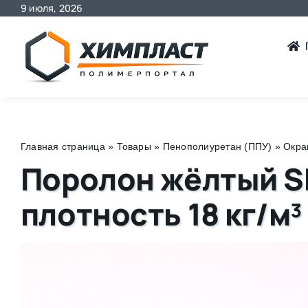
9 июля, 2026
Skip
to
content
Главная страница
»
Товары
»
Пенополиуретан (ППУ)
»
Окра
Поролон жёлтый S
плотность 18 кг/м³