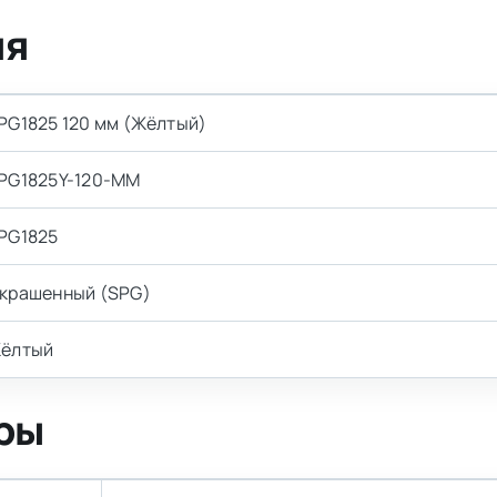
ия
PG1825 120 мм (Жёлтый)
PG1825Y-120-MM
PG1825
крашенный (SPG)
ёлтый
ры