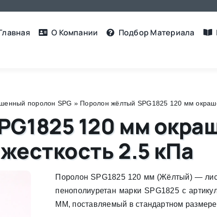
Главная
О Компании
Подбор Материалa
шенный поролон SPG
»
Поролон жёлтый SPG1825 120 мм окрашен
PG1825 120 мм окра
 жесткость 2.5 кПа
Поролон SPG1825 120 мм (Жёлтый) — ли
пенополиуретан марки SPG1825 с артику
MM, поставляемый в стандартном размере