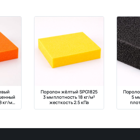
евый
Поролон жёлтый SPG1825
Пороло
ашенный
3 мм плотность 18 кг/м³
5 м
 кг/м³,
жесткость 2.5 кПа
плот
кПа
жес