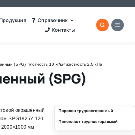
Продукция
Справочник
Контакты
ный (SPG) плотность 18 кг/м³ жесткость 2.5 кПа
шенный (SPG)
стовой окрашенный
Поролон трудносгораемый
лом SPG1825Y-120-
Пенопласт трудносгораемый
⛶
 2000×1000 мм.
⛶