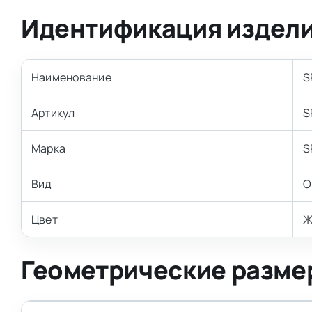
Идентификация издел
Наименование
S
Артикул
S
Марка
S
Вид
О
Цвет
Ж
Геометрические разме