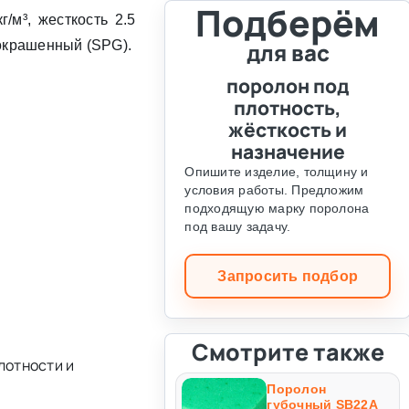
Подберём
/м³, жесткость 2.5
 окрашенный (SPG).
для вас
поролон под
плотность,
жёсткость и
назначение
Опишите изделие, толщину и
условия работы. Предложим
подходящую марку поролона
под вашу задачу.
Запросить подбор
Смотрите также
лотности и
Поролон
губочный SB22A