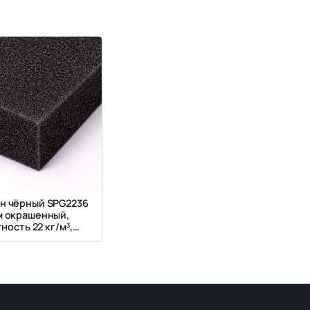
н чёрный SPG2236
м окрашенный,
ность 22 кг/м³,
ткость 3.6 кПа