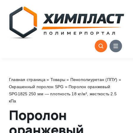
Skip
to
content
Главная страница
»
Товары
»
Пенополиуретан (ППУ)
»
Окрашенный поролон SPG
»
Поролон оранжевый
SPG1825 250 мм — плотность 18 кг/м³, жесткость 2.5
кПа
Поролон
оранжевый