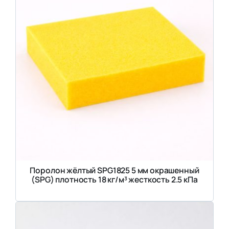
Поролон жёлтый SPG1825 5 мм окрашенный
(SPG) плотность 18 кг/м³ жесткость 2.5 кПа