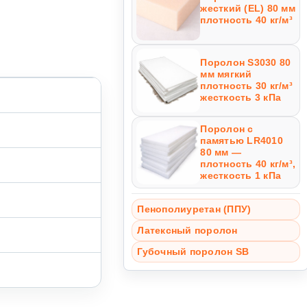
жесткий (EL) 80 мм
плотность 40 кг/м³
Поролон S3030 80
мм мягкий
плотность 30 кг/м³
жесткость 3 кПа
Поролон с
памятью LR4010
80 мм —
плотность 40 кг/м³,
жесткость 1 кПа
Пенополиуретан (ППУ)
Латексный поролон
Губочный поролон SB