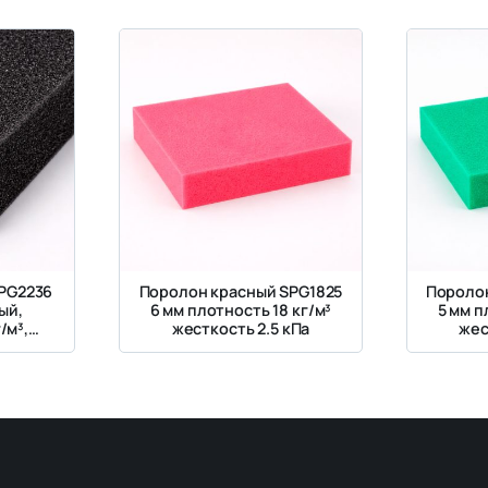
PG2236
Поролон красный SPG1825
Поролон
ый,
6 мм плотность 18 кг/м³
5 мм п
/м³,
жесткость 2.5 кПа
жес
кПа