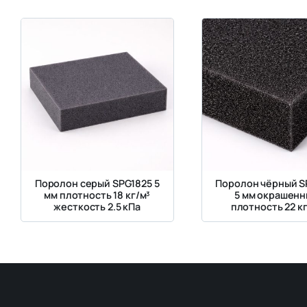
Поролон серый SPG1825 5
Поролон чёрный S
мм плотность 18 кг/м³
5 мм окрашенн
жесткость 2.5 кПа
плотность 22 кг
жесткость 3.6 