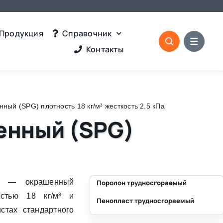
Продукция
Справочник
Контакты
ый (SPG) плотность 18 кг/м³ жесткость 2.5 кПа
енный (SPG)
) — окрашенный
Поролон трудносгораемый
стью 18 кг/м³ и
Пенопласт трудносгораемый
⛶
стах стандартного
⛶