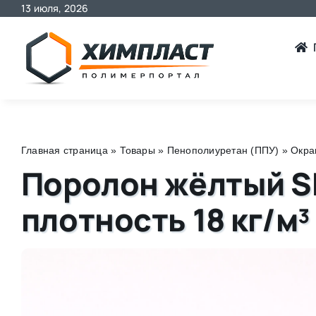
13 июля, 2026
Skip
to
content
Главная страница
»
Товары
»
Пенополиуретан (ППУ)
»
Окра
Поролон жёлтый S
плотность 18 кг/м³