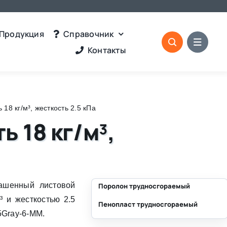
Продукция
Справочник
Контакты
18 кг/м³, жесткость 2.5 кПа
 18 кг/м³,
ашенный листовой
Поролон трудносгораемый
³ и жесткостью 2.5
Пенопласт трудносгораемый
⛶
5Gray-6-MM.
⛶