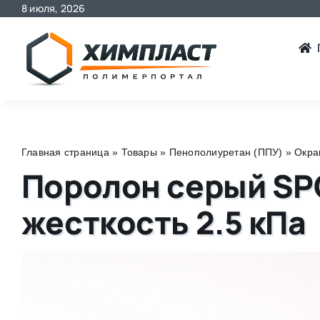
8 июля, 2026
Skip
to
content
Главная страница
»
Товары
»
Пенополиуретан (ППУ)
»
Окра
Поролон серый SPG
жесткость 2.5 кПа