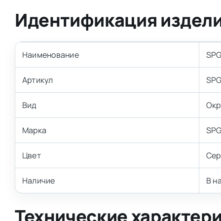
Идентификация издел
Наименование
SPG
Артикул
SPG
Вид
Окр
Марка
SPG
Цвет
Се
Наличие
В н
Технические характер