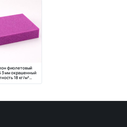
лон фиолетовый
5 3 мм окрашенный
ность 18 кг/м³
ткость 2.5 кПа