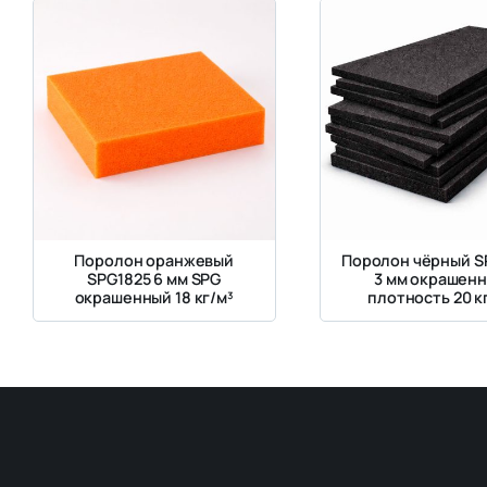
Поролон оранжевый
Поролон чёрный S
SPG1825 6 мм SPG
3 мм окрашен
окрашенный 18 кг/м³
плотность 20 к
жесткость 3 к