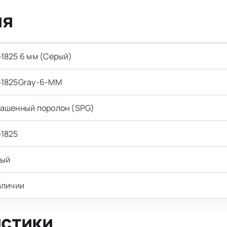
ия
1825 6 мм (Серый)
1825Gray-6-MM
ашенный поролон (SPG)
1825
рый
аличии
истики