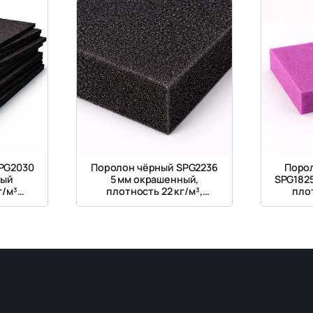
PG2030
Поролон чёрный SPG2236
Поро
ный
5 мм окрашенный,
SPG182
г/м³
плотность 22 кг/м³,
плот
Па
жесткость 3.6 кПа
жес