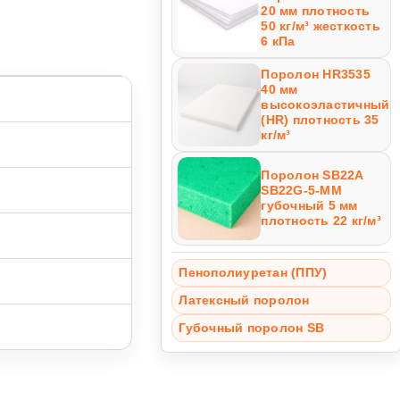
20 мм плотность
50 кг/м³ жесткость
6 кПа
Поролон HR3535
40 мм
высокоэластичный
(HR) плотность 35
кг/м³
Поролон SB22A
SB22G-5-MM
губочный 5 мм
плотность 22 кг/м³
Пенополиуретан (ППУ)
Латексный поролон
Губочный поролон SB