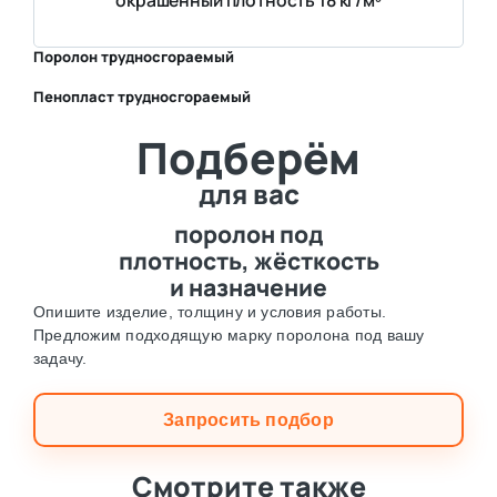
окрашенный плотность 18 кг/м³
Поролон трудносгораемый
Пенопласт трудносгораемый
⛶
Подберём
⛶
для вас
поролон под
плотность, жёсткость
и назначение
Опишите изделие, толщину и условия работы.
Предложим подходящую марку поролона под вашу
задачу.
Запросить подбор
Смотрите также