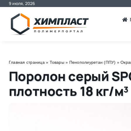
9 июля, 2026
Skip
to
content
Главная страница
»
Товары
»
Пенополиуретан (ППУ)
»
Окра
Поролон серый SP
плотность 18 кг/м³