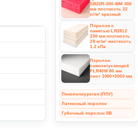
SB22R-300-MM 300
мм плотность 22
кг/м³ красный
Поролон с
памятью LR2812
250 мм плотность
28 кг/м³ жесткость
1.2 кПа
Поролон
самозатухающий
FLR40M 80 мм
лист 1000×2000 мм
Пенополиуретан (ППУ)
Латексный поролон
Губочный поролон SB