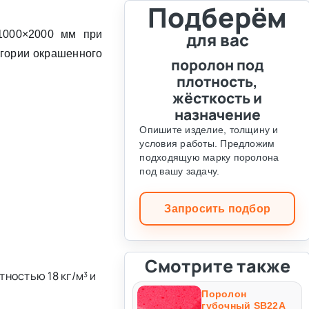
Подберём
 1000×2000 мм при
для вас
егории окрашенного
поролон под
плотность,
жёсткость и
назначение
Опишите изделие, толщину и
условия работы. Предложим
подходящую марку поролона
под вашу задачу.
Запросить подбор
Смотрите также
ностью 18 кг/м³ и
Поролон
губочный SB22A