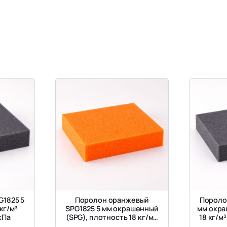
G1825 5
Поролон оранжевый
Пороло
кг/м³
SPG1825 5 мм окрашенный
мм окра
кПа
(SPG), плотность 18 кг/м³,
18 кг/м
жесткость 2.5 кПа