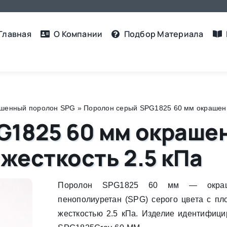
Главная
О Компании
Подбор Материалa
шенный поролон SPG
»
Поролон серый SPG1825 60 мм окрашенны
G1825 60 мм окраше
 жесткость 2.5 кПа
Поролон SPG1825 60 мм — окраш
пенополиуретан (SPG) серого цвета с пло
жесткостью 2.5 кПа. Изделие идентифици