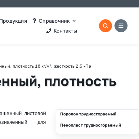
Продукция
Справочник
Контакты
й, плотность 18 кг/м³, жесткость 2.5 кПа
енный, плотность
рашенный листовой
Поролон трудносгораемый
значенный для
Пенопласт трудносгораемый
⛶
.
⛶