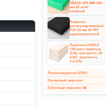
SB22G-250-MM 250
мм 22 кг/м³
зелёный
Поролон
ретикулированный
P10 20 мм 10 PPI
крупнопористый
Поролон LR2812
150 мм с памятью
(LR), плотность 28
кг/м³, жесткость
1.2 кПа
Пенополиуретан (ППУ)
Латексный поролон
Губочный поролон SB