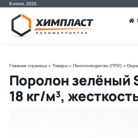
8 июля, 2026
Skip
to
content
Главная страница
»
Товары
»
Пенополиуретан (ППУ)
»
Окра
Поролон зелёный 
18 кг/м³, жесткость