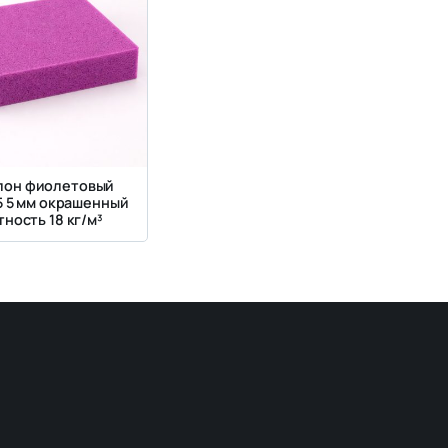
лон фиолетовый
5 5 мм окрашенный
ность 18 кг/м³