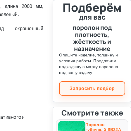
Подберём
, длина 2000 мм,
 зелёный.
для вас
поролон под
Вид — окрашенный
плотность,
жёсткость и
назначение
Опишите изделие, толщину и
условия работы. Предложим
подходящую марку поролона
под вашу задачу.
Запросить подбор
Смотрите также
ативного и
Поролон
губочный SB22A