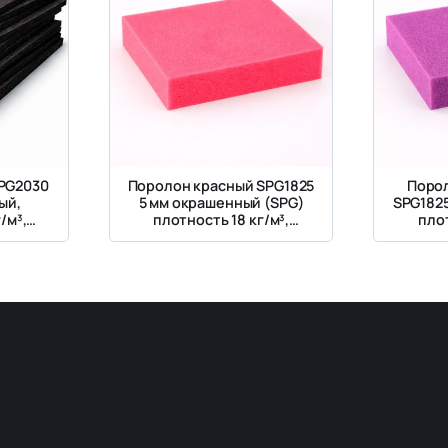
PG2030
Поролон красный SPG1825
Поро
ый,
5 мм окрашенный (SPG)
SPG182
/м³,
плотность 18 кг/м³,
плот
Па
жесткость 2.5 кПа