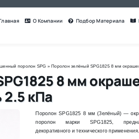
Главная
О Компании
Подбор Материалa
шенный поролон SPG
»
Поролон зелёный SPG1825 8 мм окрашенны
SPG1825 8 мм окраш
 2.5 кПа
Поролон SPG1825 8 мм (Зелёный) — ок
поролон марки SPG1825, предна
декоративного и технического применения