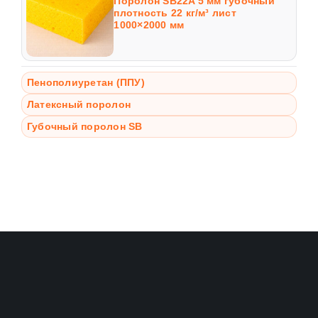
Поролон SB22A 5 мм губочный
плотность 22 кг/м³ лист
1000×2000 мм
Пенополиуретан (ППУ)
Латексный поролон
Губочный поролон SB