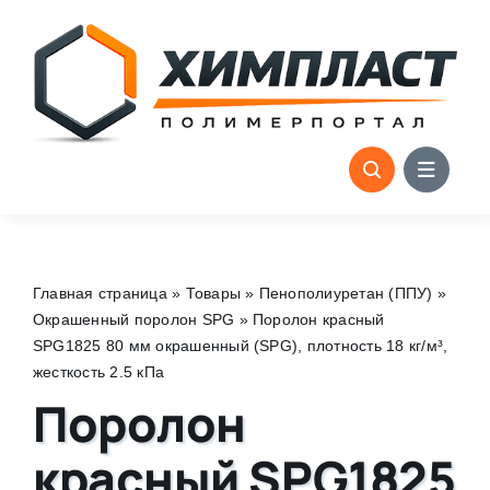
Skip
to
content
Главная страница
»
Товары
»
Пенополиуретан (ППУ)
»
Окрашенный поролон SPG
»
Поролон красный
SPG1825 80 мм окрашенный (SPG), плотность 18 кг/м³,
жесткость 2.5 кПа
Поролон
красный SPG1825