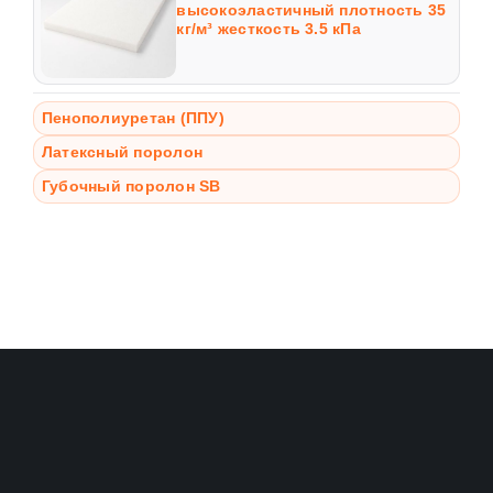
высокоэластичный плотность 35
кг/м³ жесткость 3.5 кПа
Пенополиуретан (ППУ)
Латексный поролон
Губочный поролон SB