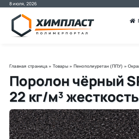
8 июля, 2026
Skip
to
content
Главная страница
»
Товары
»
Пенополиуретан (ППУ)
»
Окра
Поролон чёрный S
22 кг/м³ жесткость