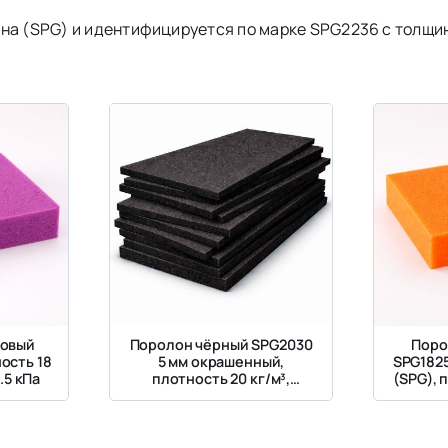
на (SPG) и идентифицируется по марке SPG2236 с толщин
товый
Поролон чёрный SPG2030
Поро
ость 18
5 мм окрашенный,
SPG182
.5 кПа
плотность 20 кг/м³,
(SPG), 
жесткость 3 кПа
жес