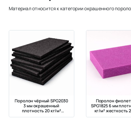
Материал относится к категории окрашенного пороло
Поролон чёрный SPG2030
Поролон фиоле
3 мм окрашенный
SPG1825 6 мм плотн
плотность 20 кг/м³
кг/м³ жесткость 2
жесткость 3 кПа