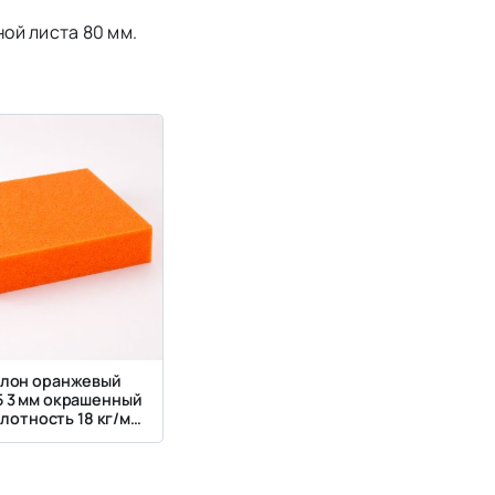
ой листа 80 мм.
лон оранжевый
5 3 мм окрашенный
плотность 18 кг/м³,
ткость 2.5 кПа