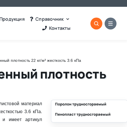
Продукция
Справочник
Контакты
ый плотность 22 кг/м³ жесткость 3.6 кПа
енный плотность
листовой материал
Поролон трудносгораемый
есткостью 3.6 кПа.
Пенопласт трудносгораемый
⛶
 и имеет артикул
⛶