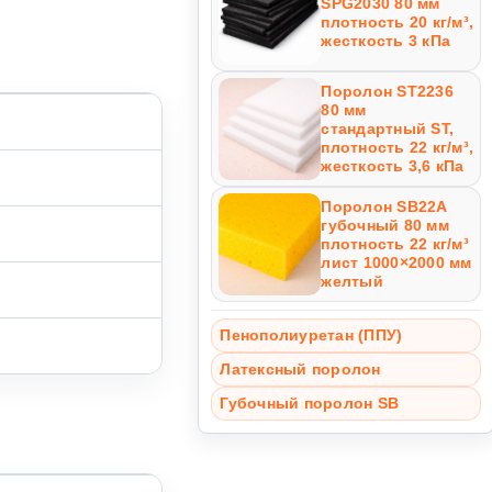
SPG2030 80 мм
плотность 20 кг/м³,
жесткость 3 кПа
Поролон ST2236
80 мм
стандартный ST,
плотность 22 кг/м³,
жесткость 3,6 кПа
Поролон SB22A
губочный 80 мм
плотность 22 кг/м³
лист 1000×2000 мм
желтый
Пенополиуретан (ППУ)
Латексный поролон
Губочный поролон SB