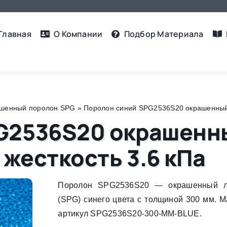
Главная
О Компании
Подбор Материалa
шенный поролон SPG
»
Поролон синий SPG2536S20 окрашенный 3
G2536S20 окрашенн
 жесткость 3.6 кПа
Поролон SPG2536S20 — окрашенный л
(SPG) синего цвета с толщиной 300 мм. 
артикул SPG2536S20-300-MM-BLUE.