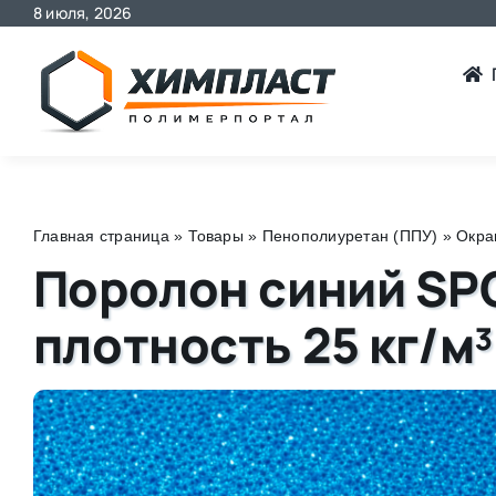
8 июля, 2026
Skip
to
content
Главная страница
»
Товары
»
Пенополиуретан (ППУ)
»
Окра
Поролон синий SP
плотность 25 кг/м³