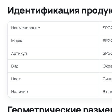
Идентификация проду
Наименование
SPG2
Марка
SPG
Артикул
SPG
Вид
Окр
Цвет
Син
Наличие
В на
Геометрические разме