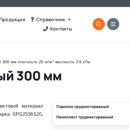
Продукция
Справочник
Контакты
00 мм плотность 25 кг/м³ жесткость 3.6 кПа
ый 300 мм
истовой материал
Поролон трудносгораемый
Марка: SPG2536S20,
Пенопласт трудносгораемый
⛶
⛶