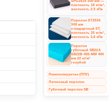
SPG1825 300 мм —
плотность 18 кг/м³,
жесткость 2.5 кПа
Поролон ST2536
300 мм
стандартный ST,
плотность 25 кг/м³,
жесткость 3,6 кПа
Поролон
губочный SB22A
SB22B-400-MM 400
мм 22 кг/м³
голубой
Пенополиуретан (ППУ)
Латексный поролон
Губочный поролон SB