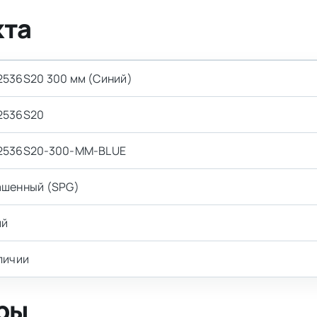
кта
536S20 300 мм (Синий)
2536S20
2536S20-300-MM-BLUE
ашенный (SPG)
ий
личии
ры