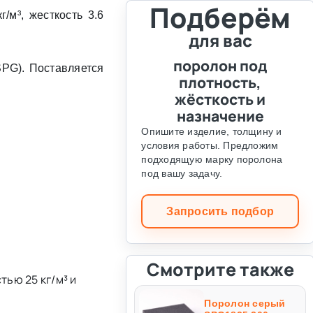
Подберём
/м³, жесткость 3.6
для вас
поролон под
PG). Поставляется
плотность,
жёсткость и
назначение
Опишите изделие, толщину и
условия работы. Предложим
подходящую марку поролона
под вашу задачу.
Запросить подбор
Смотрите также
ью 25 кг/м³ и
Поролон серый