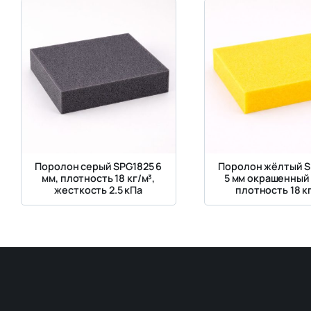
Поролон серый SPG1825 6
Поролон жёлтый S
мм, плотность 18 кг/м³,
5 мм окрашенный
жесткость 2.5 кПа
плотность 18 к
жесткость 2.5 