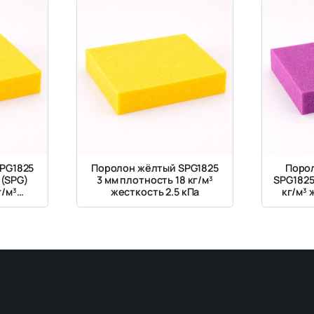
PG1825
Поролон жёлтый SPG1825
Поро
 (SPG)
3 мм плотность 18 кг/м³
SPG1825
г/м³
жесткость 2.5 кПа
кг/м³ 
кПа