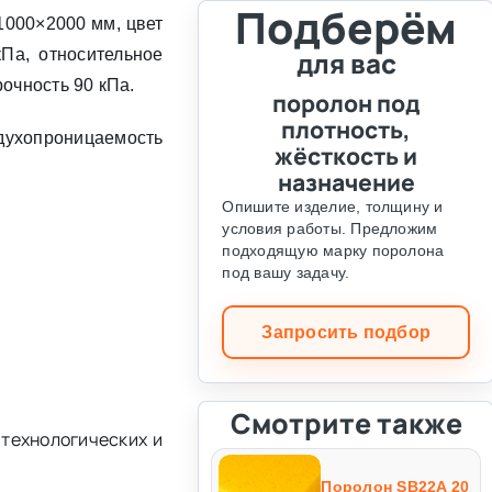
Подберём
1000×2000 мм, цвет
Па, относительное
для вас
очность 90 кПа.
поролон под
плотность,
духопроницаемость
жёсткость и
назначение
Опишите изделие, толщину и
условия работы. Предложим
подходящую марку поролона
под вашу задачу.
Запросить подбор
Смотрите также
технологических и
Поролон SB22A 20