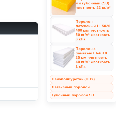
мм губочный (SB)
плотность 22 кг/м³
Поролон
латексный LL5020
400 мм плотность
50 кг/м³ жесткость
6 кПа
Поролон с
памятью LR4010
25 мм плотность
40 кг/м³ жесткость
1 кПа
Пенополиуретан (ППУ)
Латексный поролон
Губочный поролон SB