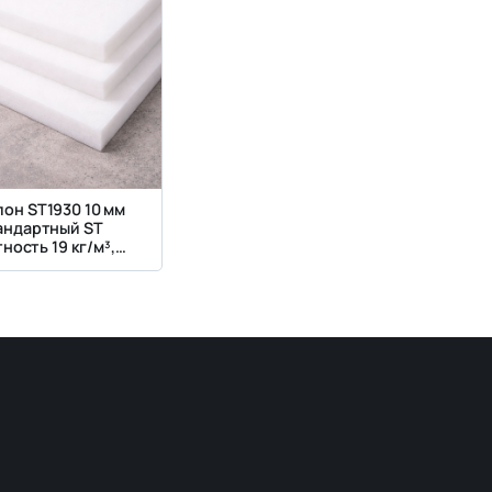
он ST1930 10 мм
андартный ST
ность 19 кг/м³,
сткость 3 кПа