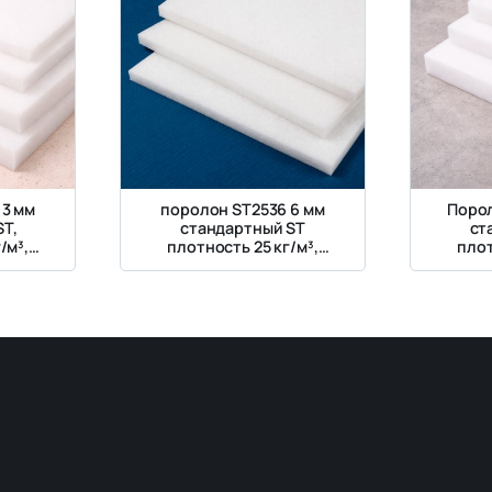
 3 мм
поролон ST2536 6 мм
Порол
ST,
стандартный ST
ст
/м³,
плотность 25 кг/м³,
плот
кПа
жесткость 3.6 кПа
же