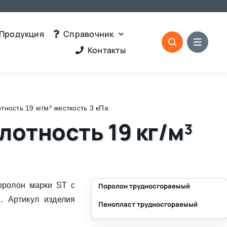
Продукция
Справочник
Контакты
ность 19 кг/м³ жесткость 3 кПа
лотность 19 кг/м³
оролон марки ST с
Поролон трудносгораемый
. Артикул изделия
Пенопласт трудносгораемый
⛶
⛶