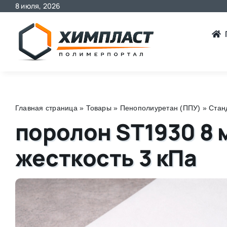
8 июля, 2026
Skip
to
content
Главная страница
»
Товары
»
Пенополиуретан (ППУ)
»
Стан
поролон ST1930 8 
жесткость 3 кПа