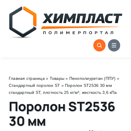
Skip
to
content
Главная страница
»
Товары
»
Пенополиуретан (ППУ)
»
Стандартный поролон ST
»
Поролон ST2536 30 мм
стандартный ST, плотность 25 кг/м³, жесткость 3,6 кПа
Поролон ST2536
30 мм