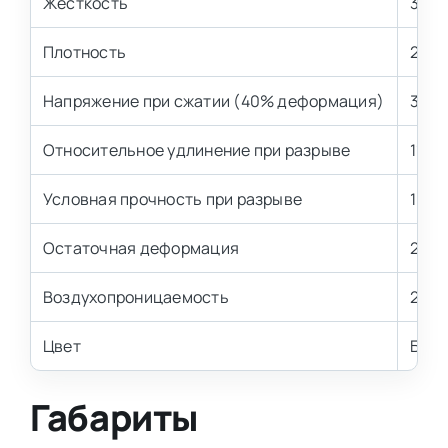
Жесткость
3,6 
Плотность
25 к
Напряжение при сжатии (40% деформация)
3,6±
Относительное удлинение при разрыве
110 
Условная прочность при разрыве
100 
Остаточная деформация
2,1-3
Воздухопроницаемость
2,2-
Цвет
Бел
Габариты