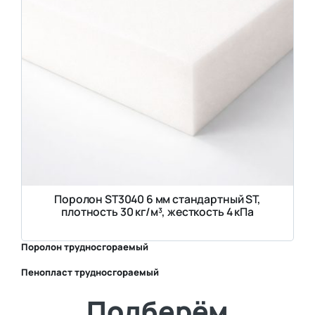
Поролон ST3040 6 мм стандартный ST,
плотность 30 кг/м³, жесткость 4 кПа
Поролон трудносгораемый
Пенопласт трудносгораемый
⛶
Подберём
⛶