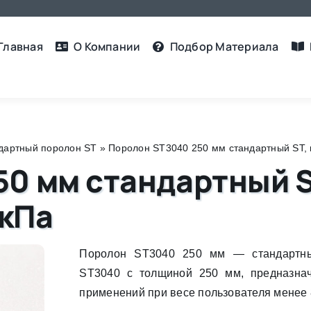
Главная
О Компании
Подбор Материалa
дартный поролон ST
»
Поролон ST3040 250 мм стандартный ST, пл
0 мм стандартный S
 кПа
Поролон ST3040 250 мм — стандартн
ST3040 с толщиной 250 мм, предназна
применений при весе пользователя менее 8