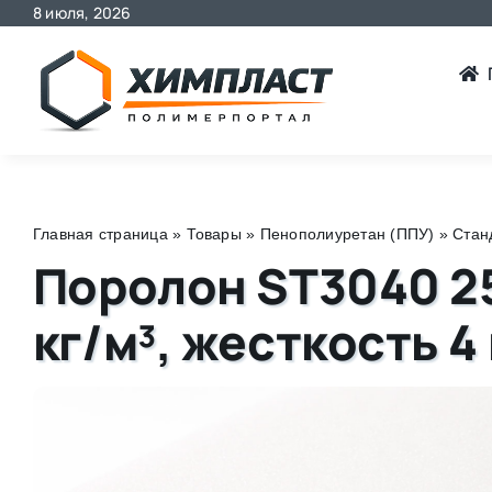
8 июля, 2026
Skip
to
content
Главная страница
»
Товары
»
Пенополиуретан (ППУ)
»
Стан
Поролон ST3040 25
кг/м³, жесткость 4