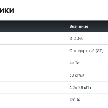
ики
Значение
ST3040
Стандартный (ST)
4 кПа
30 кг/м³
4,2±0,6 кПа
120 %