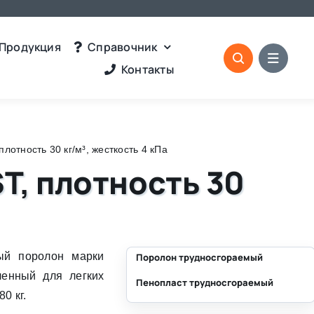
Продукция
Справочник
Контакты
отность 30 кг/м³, жесткость 4 кПа
T, плотность 30
ый поролон марки
Поролон трудносгораемый
ченный для легких
Пенопласт трудносгораемый
⛶
0 кг.
⛶