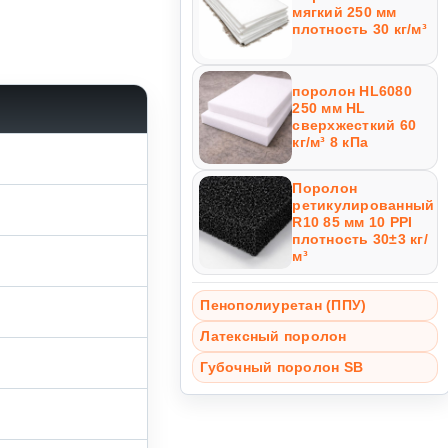
мягкий 250 мм
плотность 30 кг/м³
поролон HL6080
250 мм HL
сверхжесткий 60
кг/м³ 8 кПа
Поролон
ретикулированный
R10 85 мм 10 PPI
плотность 30±3 кг/
м³
Пенополиуретан (ППУ)
Латексный поролон
Губочный поролон SB