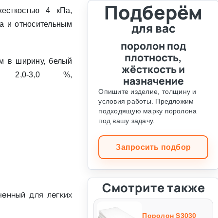
Подберём
жесткостью 4 кПа,
а и относительным
для вас
поролон под
плотность,
м в ширину, белый
жёсткость и
я 2,0-3,0 %,
назначение
Опишите изделие, толщину и
условия работы. Предложим
подходящую марку поролона
под вашу задачу.
Запросить подбор
Смотрите также
ченный для легких
Поролон S3030