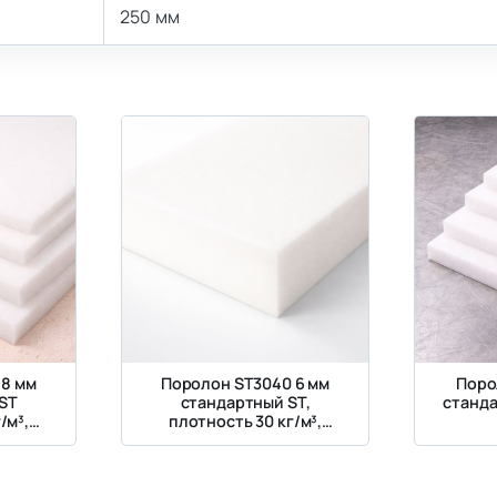
250 мм
 8 мм
Поролон ST3040 6 мм
Поро
ST
стандартный ST,
станда
/м³,
плотность 30 кг/м³,
кПа
жесткость 4 кПа