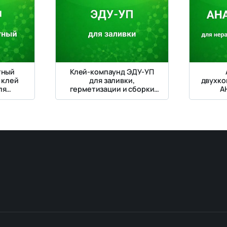
тный
Клей-компаунд ЭДУ-УП
 клей
для заливки,
двухко
ля
герметизации и сборки
А
двич-
электронных
АНА
корлуп
компонентов
прочн