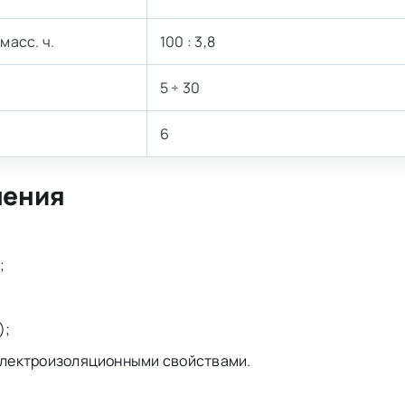
масс. ч.
100 : 3,8
5 ÷ 30
6
нения
;
);
электроизоляционными свойствами.