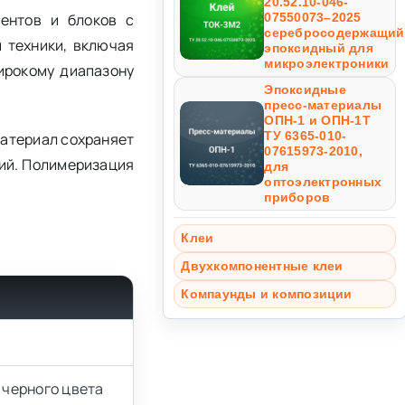
20.52.10-046-
ентов и блоков с
07550073–2025
серебросодержащий
 техники, включая
эпоксидный для
микроэлектроники
ирокому диапазону
Эпоксидные
пресс-материалы
ОПН-1 и ОПН-1Т
ТУ 6365-010-
материал сохраняет
07615973-2010,
ций. Полимеризация
для
оптоэлектронных
приборов
Клеи
Двухкомпонентные клеи
Компаунды и композиции
 черного цвета