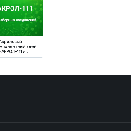
Акриловый
мпонентный клей
НАКРОЛ-111 и
КРОЛ-111М для
ых неразборных
соединений