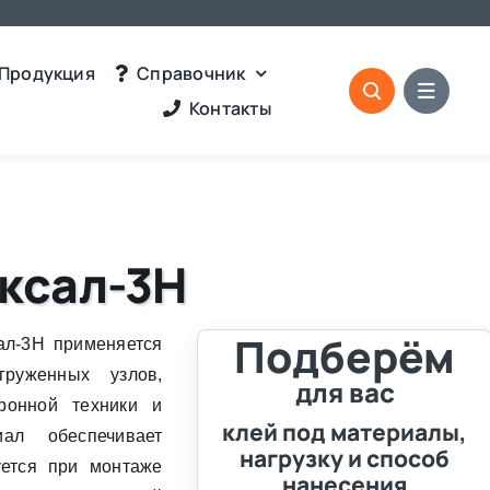
Продукция
Справочник
Контакты
ксал-3Н
Подберём
ал-3Н применяется
груженных узлов,
для вас
ронной техники и
клей под материалы,
иал обеспечивает
нагрузку и способ
уется при монтаже
нанесения