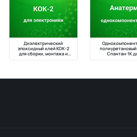
Диэлектрический
Однокомпонен
эпоксидный клей КОК-2
полиуретановый
для сборки, монтажа и
Спантан-1К д
герметизации
склеивания сэн
электронных
панелей и ППУ с
компонентов