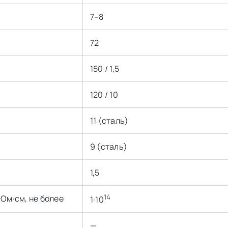
7–8
72
150 / 1,5
120 / 10
11 (сталь)
9 (сталь)
1,5
14
Ом·см, не более
1·10
—