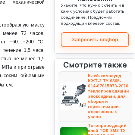
ние механической
Укажите, что нужно склеить и в
каких условиях будет работать
соединение. Предложим
подходящий клеевой состав.
стообразную массу
е менее 72 часов.
Запросить подбор
яет −60…+200 °С.
течение 1,5 часа.
стью не менее 1,5
Смотрите также
1 МПа и при отрыве
высоким объемным
Клей-компаунд
КЖТ-2 ТУ 6365-
м·см.
014-07615973-2010
теплопроводящий
эпоксидный, для
сборки и
герметизации
электронных
узлов
Токопроводящий
клей ТОК-3М2 ТУ