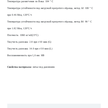
Температура размягчения по Вика: 104 ° С
Температура устойчивости под нагрузкой прогретого образца, метод Af: 100 ° С
при 0.46 Мпа, 120°С/ч
Температура устойчивости под нагрузкой прогретого образца, метод Вf: 90 ° С
при 1.82 Мпа, 120°С/ч
Плотность: 1060 кг/м3(23°C)
Текучесть расплава: 2.8 при г/10 мин (G)
Текучесть расплава: 14.0 при г/10 мин (L)
Воспламеняемость при 1,6 мм: HB
Свойства материала:
л
итье под давлением