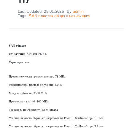
Last Updated: 29.01.2026
By
admin
Tags:
SAN пластик общего назначения
SAN общего
назначения Kibisan PN-117
Характеристики
Предел текучести при растяжении: 71 МПа
Удлинение при пределе текучести: 3.0 %
Модуль гибкости: 3500 МПа
Прочность на изгиб: 100 МПа
Твердость по Роквеллу: 83 М-шкала
Ударная вязкость образца с надрезами по Изод: 1.8 кДж/м2 при 1.6 мм
Ударная вязкость образца с надрезами по Изод: 1.7 кДж/м2 при 3.2 мм