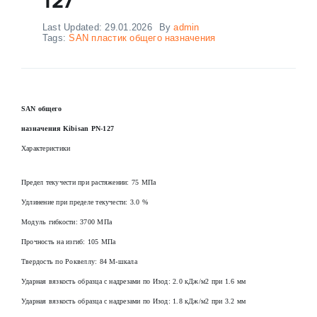
Last Updated: 29.01.2026
By
admin
Tags:
SAN пластик общего назначения
SAN общего
назначения Kibisan PN-127
Характеристики
Предел текучести при растяжении: 75 МПа
Удлинение при пределе текучести: 3.0 %
Модуль гибкости: 3700 МПа
Прочность на изгиб: 105 МПа
Твердость по Роквеллу: 84 М-шкала
Ударная вязкость образца с надрезами по Изод: 2.0 кДж/м2 при 1.6 мм
Ударная вязкость образца с надрезами по Изод: 1.8 кДж/м2 при 3.2 мм