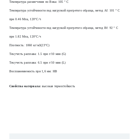
Температура размягчения по Вика: 105 ° С
Температура устойчивости под нагрузкой прогретого образца, метод Af: 101 ° С
при 0.46 Мпа, 120°С/ч
Температура устойчивости под нагрузкой прогретого образца, метод Вf: 92 ° С
при 1.82 Мпа, 120°С/ч
Плотность: 1060 кг/м3(23°C)
Текучесть расплава: 1.5 при г/10 мин (G)
Текучесть расплава: 6.5 при г/10 мин (L)
Воспламеняемость при 1,6 мм: HB
Свойства материала:
в
ысокая термостойкость