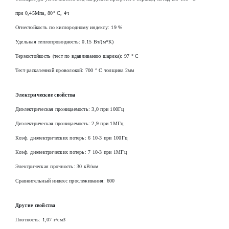
при 0,45Мпа, 80° С, 4ч
Огнестойкость по кислородному индексу: 19 %
Удельная теплопроводность: 0.15 Вт/(м*К)
Термостойкость (тест по вдавливанию шарика): 97 ° С
Тест раскаленной проволокой: 700 ° С толщина 2мм
Электрические свойства
Диэлектрическая проницаемость: 3,0 при 100Гц
Диэлектрическая проницаемость: 2,9 при 1МГц
Коэф. диэлектрических потерь: 6 10-3 при 100Гц
Коэф. диэлектрических потерь: 7 10-3 при 1МГц
Электрическая прочность: 30 кВ/мм
Сравнительный индекс прослеживания: 600
Другие свойства
Плотность: 1,07 г/см3