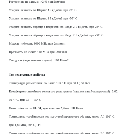
Растяжение на разрыв: >2 % при 5мм/мин
Ударная вязкость по Шарпи: 16 кДж/м2 при 23° С
Ударная вязкость по Шарпи: 16 кДж/м2 при -30° С
Ударная вязкость образца с надрезами по Изод: 2.5 кДж/м2 при 23° С
Ударная вязкость образца с надрезами по Изод: 2.5 кДж/м2 при -30° С
Модуль гибкости: 3600 МПа при 2мм/мин
Прочность на изгиб: 110 МПа при 5мм/мин
Твердость (вдавливание шарика): 160 Н/мм2
Температурные свойства
Температура размягчения по Вика: 103 ° С при 50 Н; 50 К/ч
Коэффициент линейного теплового расширения (параллельный-поперечный): 0.62
10-4/°С при 23 — 55° С
Огнестойкость по UL 94, при толщине 1,6мм: HB Класс
Температура устойчивости под нагрузкой прогретого образца, метод Af: 101° С
при 1,80Мпа, 80° С, 4ч
Температура устойчивости под нагрузкой прогретого образца, метод Вf: 103° С