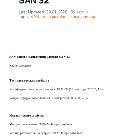
Last Updated: 29.01.2026
By
admin
Tags:
SAN пластик общего назначения
SAN общего назначения Lustran SAN 32
Характеристики
Технологические свойства
Коэффициент текучести расплава: 18 См3/ (10 мин) при 220°С; 10 кг
Усадка в форме параллельная – поперечная: 0,35-0,55 %
Механические свойства
Модуль растяжения: 3700 МПа при 1мм/мин
Усилие растяжения на разрыв: 70 МПа при 5мм/мин