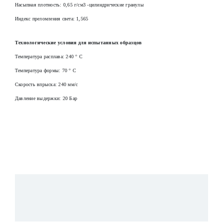
Насыпная плотность: 0,65 г/см3 -цилиндрические гранулы
Индекс преломления света: 1,565
Технологические условия для испытанных образцов
Температура расплава: 240 ° С
Температура формы: 70 ° С
Скорость впрыска: 240 мм/с
Давление выдержки: 20 Бар