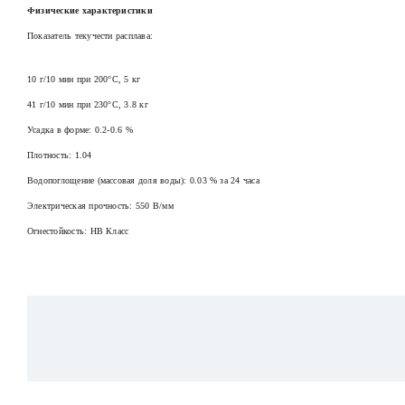
Физические характеристики
Показатель текучести расплава:
10 г/10 мин при 200°C, 5 кг
41 г/10 мин при 230°C, 3.8 кг
Усадка в форме: 0.2-0.6 %
Плотность: 1.04
Водопоглощение (массовая доля воды): 0.03 % за 24 часа
Электрическая прочность: 550 В/мм
Огнестойкость: HB Класс