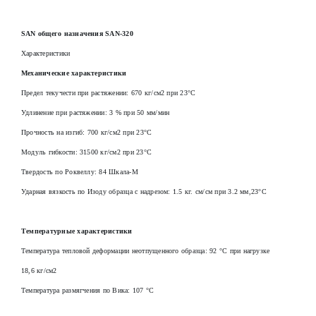
SAN общего назначения SAN-320
Характеристики
Механические характеристики
Предел текучести при растяжении: 670 кг/см2 при 23°С
Удлинение при растяжении: 3 % при 50 мм/мин
Прочность на изгиб: 700 кг/см2 при 23°С
Модуль гибкости: 31500 кг/см2 при 23°С
Твердость по Роквеллу: 84 Шкала-М
Ударная вязкость по Изоду образца с надрезом: 1.5 кг. см/см при 3.2 мм,23°C
Температурные характеристики
Температура тепловой деформации неотпущенного образца: 92 °C при нагрузке
18,6 кг/см2
Температура размягчения по Вика: 107 °C