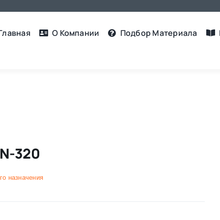
Главная
О Компании
Подбор Материалa
AN-320
го назначения