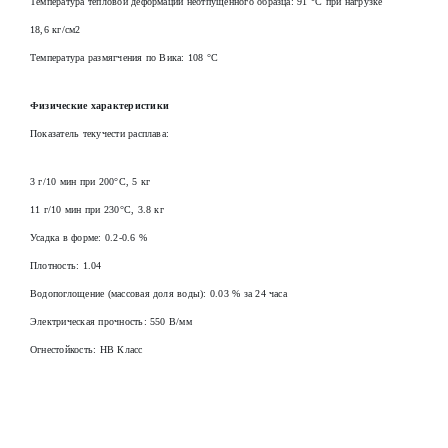
Температура тепловой деформации неотпущенного образца: 91 °C при нагрузке
18,6 кг/см2
Температура размягчения по Вика: 108 °C
Физические характеристики
Показатель текучести расплава:
3 г/10 мин при 200°C, 5 кг
11 г/10 мин при 230°C, 3.8 кг
Усадка в форме: 0.2-0.6 %
Плотность: 1.04
Водопоглощение (массовая доля воды): 0.03 % за 24 часа
Электрическая прочность: 550 В/мм
Огнестойкость: HB Класс