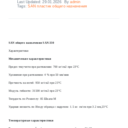
Last Updated: 29.01.2026
By
admin
Tags:
SAN пластик общего назначения
SAN общего назначения SAN-330
Характеристики
Механические характеристики
Предел текучести при растяжении: 700 кг/см2 при 23°С
Удлинение при растяжении: 4 % при 50 мм/мин
Прочность на изгиб: 950 кг/см2 при 23°С
Модуль гибкости: 31500 кг/см2 при 23°С
Твердость по Роквеллу: 85 Шкала-М
Ударная вязкость по Изоду образца с надрезом: 1.5 кг. см/см при 3.2 мм,23°C
Температурные характеристики