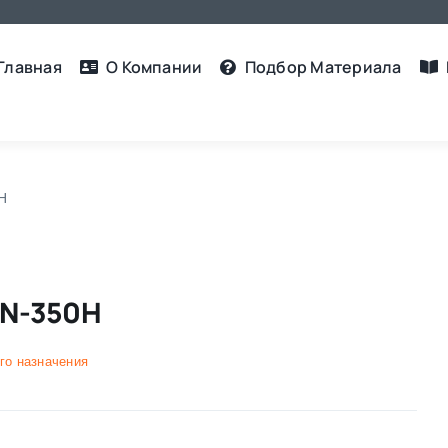
Главная
О Компании
Подбор Материалa
Н
AN-350Н
го назначения