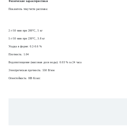
Физические характеристики
Показатель текучести расплава:
2 г/10 мин при 200°C, 5 кг
5 г/10 мин при 230°C, 3.8 кг
Усадка в форме: 0.2-0.6 %
Плотность: 1.04
Водопоглощение (массовая доля воды): 0.03 % за 24 часа
Электрическая прочность: 550 В/мм
Огнестойкость: HB Класс