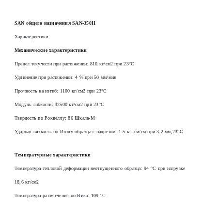
SAN общего назначения SAN-350Н
Характеристики
Механические характеристики
Предел текучести при растяжении: 810 кг/см2 при 23°С
Удлинение при растяжении: 4 % при 50 мм/мин
Прочность на изгиб: 1100 кг/см2 при 23°С
Модуль гибкости: 32500 кг/см2 при 23°С
Твердость по Роквеллу: 86 Шкала-М
Ударная вязкость по Изоду образца с надрезом: 1.5 кг. см/см при 3.2 мм,23°C
Температурные характеристики
Температура тепловой деформации неотпущенного образца: 94 °C при нагрузке
18,6 кг/см2
Температура размягчения по Вика: 109 °C