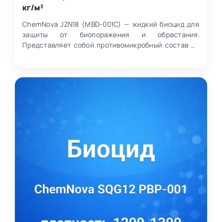
кг/м³
ChemNova JZN18 (MBD-001C) — жидкий биоцид для
защиты от биопоражения и обрастания.
Представляет собой противомикробный состав на
основе азотсодержащи…