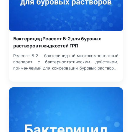
Бактерицид Реасепт Б-2 для буровых
растворов и жидкостей ГРП
Реасепт Б-2 — бактерицидный многокомпонентный
препарат с бактериостатическим действием,
применяемый для консервации буровых растворов
и жидкостей для…