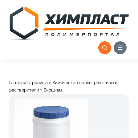
Skip
to
content
Главная страница
»
Химическое сырье, реактивы и
растворители
»
Биоциды