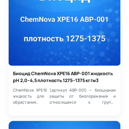
Биоцид ChemNova XPE16 ABP-001 жидкость
pH 2,0–4,5 плотность 1275–1375 кг/м3
ChemNova XPE16 (артикул ABP-001) — биоцидная
жидкость для защиты от биопоражения и
обрастания, относящаяся к группе
противомикробных составов на осно…