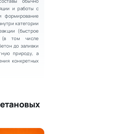
составы обычно
яции и работы с
ли формирование
внутри категории
еакции (быстрое
ь (в том числе
бетон до заливки
тную природу, а
ения конкретных
ретановых