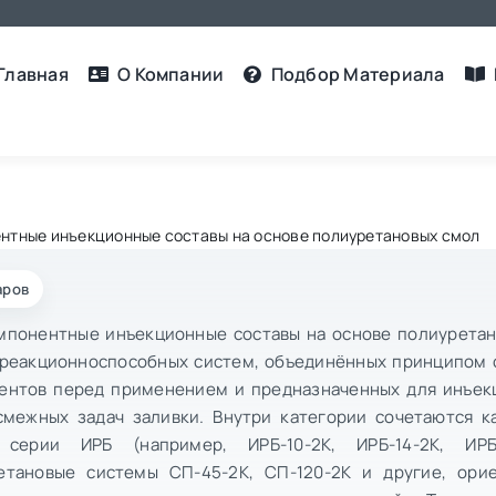
Главная
О Компании
Подбор Материалa
нтные инъекционные составы на основе полиуретановых смол
аров
мпонентные инъекционные составы на основе полиуретан
 реакционноспособных систем, объединённых принципом 
ентов перед применением и предназначенных для инъекц
смежных задач заливки. Внутри категории сочетаются к
серии ИРБ (например, ИРБ-10-2К, ИРБ-14-2К, ИРБ
етановые системы СП-45-2К, СП-120-2К и другие, ори