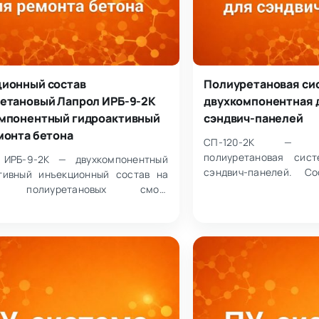
ионный состав
Полиуретановая си
етановый Лапрол ИРБ-9-2К
двухкомпонентная 
мпонентный гидроактивный
сэндвич-панелей
монта бетона
СП-120-2К — дву
полиуретановая сис
 ИРБ-9-2К — двухкомпонентный
сэндвич-панелей. С
тивный инъекционный состав на
полиолов с добавкам
е полиуретановых смол,
полимерного ди…
яемый для ремонта бетона и
ки течей.…