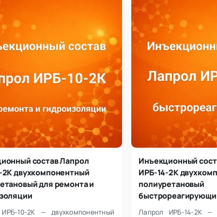
ионный состав Лапрол
Инъекционный сост
-2К двухкомпонентный
ИРБ-14-2К двухком
етановый для ремонта и
полиуретановый
золяции
быстрореагирующи
 ИРБ-10-2К — двухкомпонентный
Лапрол ИРБ-14-2К — 