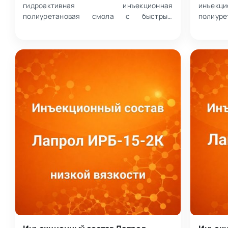
гидроактивная инъекционная
инъек
полиуретановая смола с быстрым
полиуре
пенообразованием. При контакте с водой
ремонта
формирует плотну…
констру