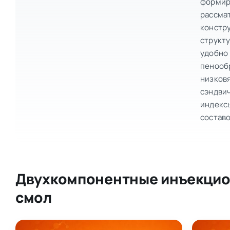
форми
рассма
констр
структ
удобно
пенооб
низковя
сэндви
индекс
составо
Двухкомпонентные инъекцио
смол