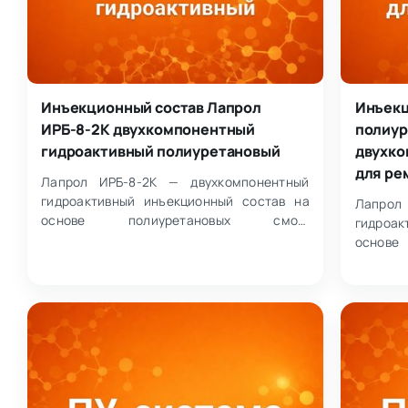
Инъекционный состав Лапрол
Инъекц
ИРБ-8-2К двухкомпонентный
полиур
гидроактивный полиуретановый
двухко
для ре
Лапрол ИРБ-8-2К — двухкомпонентный
гидроактивный инъекционный состав на
Лапрол
основе полиуретановых смол,
гидроак
применяемый для гидроизоляции и
основ
ремонта конструкц…
примен
останов