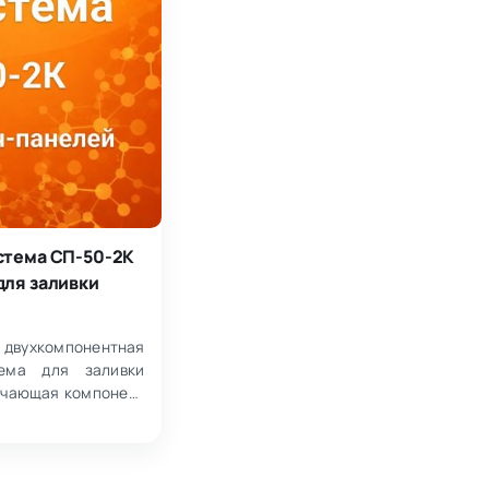
стема СП-50-2К
для заливки
хкомпонентная
тема для заливки
ючающая компонент
 с добавками и