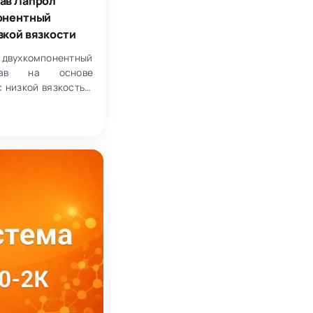
ав Лапрол
онентный
зкой вязкости
двухкомпонентный
став на основе
с низкой вязкостью
мпонентов 1:1.