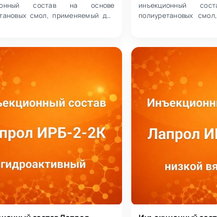
ционный состав на основе
инъекционный со
тановых смол, применяемый для
полиуретановых смол
 и гидроизоляции строительных
для укрепления гру
кц…
несущей спос…