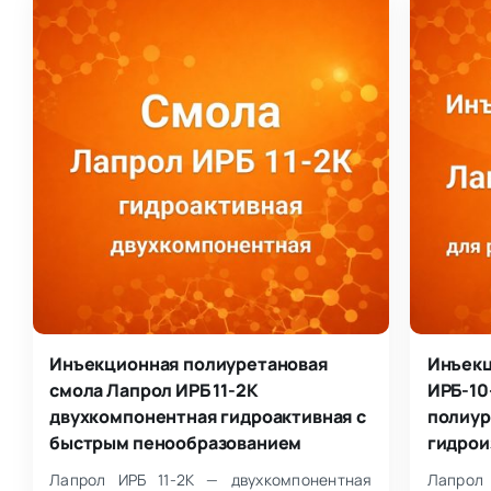
Инъекционная полиуретановая
Инъекц
смола Лапрол ИРБ 11-2К
ИРБ-10
двухкомпонентная гидроактивная с
полиур
быстрым пенообразованием
гидрои
Лапрол ИРБ 11-2К — двухкомпонентная
Лапрол