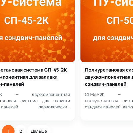
етановая система СП-45-2К
Полиуретановая си
мпонентная для заливки
двухкомпонентная 
ч-панелей
сэндвич-панелей
-2К — двухкомпонентная
СП-50-2К — дву
етановая система для заливки
полиуретановая сис
ич-панелей периодическим
сэндвич-панелей, вкл
м. Состоит из полиольной смеси с
А (смесь полиолов
ми (компо…
вспенивателем) и…
1
2
Дальше