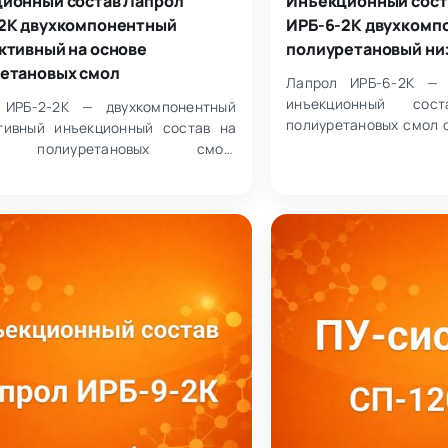
ионный состав Лапрол
Инъекционный сост
2К двухкомпонентный
ИРБ-6-2К двухкомп
ктивный на основе
полиуретановый ни
етановых смол
Лапрол ИРБ-6-2К — 
инъекционный со
 ИРБ-2-2К — двухкомпонентный
полиуретановых смол 
тивный инъекционный состав на
и соотношением ко
е полиуретановых смол,
Материал не с…
наченный для остановки напорных
ре…