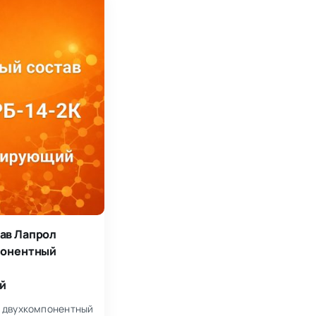
ав Лапрол
понентный
й
двухкомпонентный