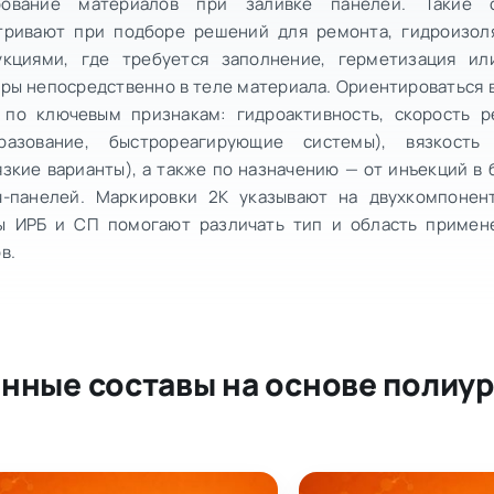
рование материалов при заливке панелей. Такие 
тривают при подборе решений для ремонта, гидроизол
укциями, где требуется заполнение, герметизация и
уры непосредственно в теле материала. Ориентироваться 
 по ключевым признакам: гидроактивность, скорость р
разование, быстрореагирующие системы), вязкост
зкие варианты), а также по назначению — от инъекций в 
ч-панелей. Маркировки 2К указывают на двухкомпонен
ы ИРБ и СП помогают различать тип и область примен
в.
нные составы на основе полиу