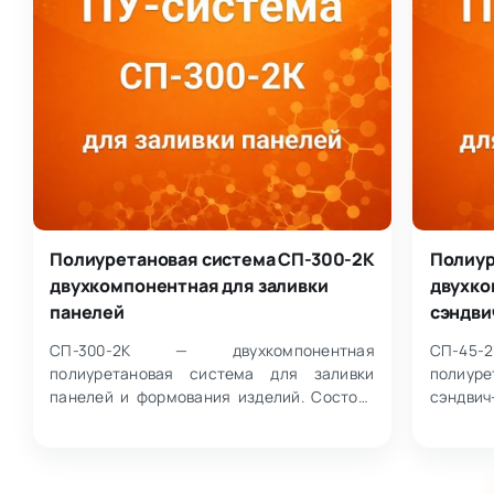
Полиуретановая система СП-300-2К
Полиур
двухкомпонентная для заливки
двухко
панелей
сэндви
СП-300-2К — двухкомпонентная
СП-45
полиуретановая система для заливки
полиур
панелей и формования изделий. Состоит
сэндв
из смеси полиолов с добавками
способо
(компонент А) и п…
добавка