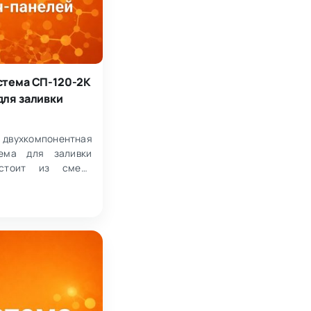
стема СП-120-2К
для заливки
хкомпонентная
тема для заливки
остоит из смеси
и (компонент А) и