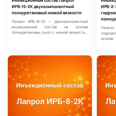
Инъекционный состав Лапрол
Инъекц
ИРБ-15-2К двухкомпонентный
ИРБ-2-
полиуретановый низкой вязкости
гидроа
полиур
Лапрол ИРБ-15-2К — двухкомпонентный
инъекционный состав на основе
Лапрол
полиуретановых смол с низкой вязкостью
гидроак
и без содержания растворителей. Состав
основ
приме…
предназ
течей и 