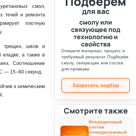
Подберём
уретановых смол,
для вас
х течей и ремонта
смолу или
рмирует плотную
связующее под
.
технологию и
свойства
и трещин, швов и
Опишите материал, процесс и
 кладке, а также в
требуемый результат. Подберём
смолу, связующее или состав
ниях. Соотношение
для проверки.
С — 15–60 секунд.
Запросить подбор
ойчив к химическим
й.
Смотрите также
Инъекционный
состав
полиуретановый