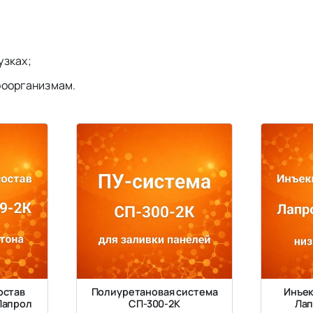
узках;
роорганизмам.
остав
Полиуретановая система
Инъек
Лапрол
СП-300-2К
Лап