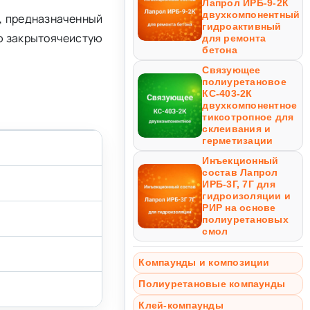
Лапрол ИРБ-9-2К
двухкомпонентный
, предназначенный
гидроактивный
ую закрытоячеистую
для ремонта
бетона
Связующее
полиуретановое
КС-403-2К
двухкомпонентное
тиксотропное для
склеивания и
герметизации
Инъекционный
состав Лапрол
ИРБ-3Г, 7Г для
гидроизоляции и
РИР на основе
полиуретановых
смол
Компаунды и композиции
Полиуретановые компаунды
Клей-компаунды