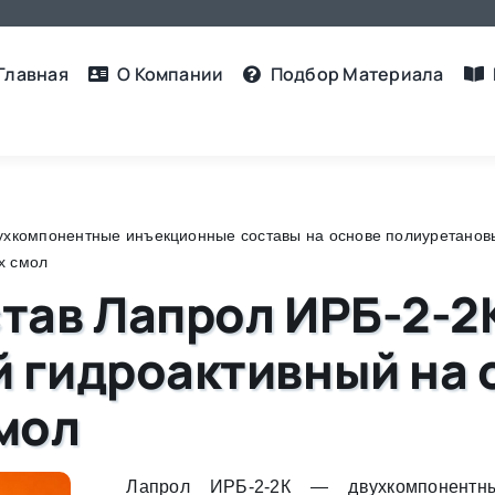
Главная
О Компании
Подбор Материалa
ухкомпонентные инъекционные составы на основе полиуретанов
х смол
тав Лапрол ИРБ-2-2
 гидроактивный на 
мол
Лапрол ИРБ-2-2К — двухкомпонентны