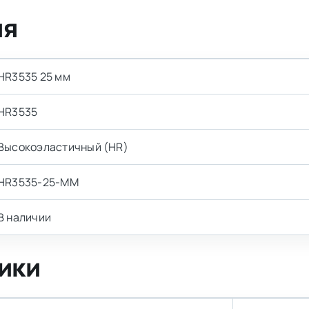
ия
HR3535 25 мм
HR3535
Высокоэластичный (HR)
HR3535-25-MM
В наличии
ики