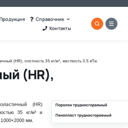
Продукция
Справочник
Контакты
ный (HR), плотность 35 кг/м³, жесткость 3.5 кПа
ый (HR),
ластичный (HR)
Поролон трудносгораемый
остью 35 кг/м³ и
Пенопласт трудносгораемый
⛶
 1000×2000 мм.
⛶