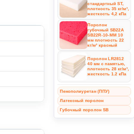
стандартный ST,
плотность 35 кг/м³,
жесткость 4,2 кПа
Поролон
губочный SB22A
SB22R-10-MM 10
мм плотность 22
кг/м³ красный
Поролон LR2812
40 мм с памятью,
плотность 28 кг/м³,
жесткость 1.2 кПа
Пенополиуретан (ППУ)
Латексный поролон
Губочный поролон SB