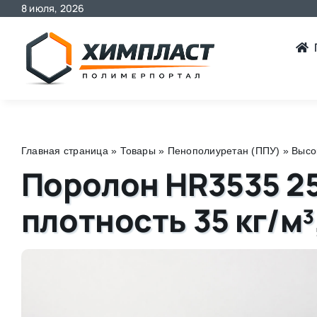
8 июля, 2026
Skip
to
content
Главная страница
»
Товары
»
Пенополиуретан (ППУ)
»
Высо
Поролон HR3535 25
плотность 35 кг/м³