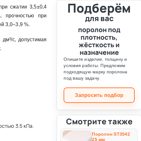
Подберём
ри сжатии 3,5±0,4
, прочностью при
для вас
й 3,0–3,9 %.
поролон под
плотность,
 дм³/с, допустимая
жёсткость и
.
назначение
Опишите изделие, толщину и
условия работы. Предложим
подходящую марку поролона
под вашу задачу.
Запросить подбор
Смотрите также
стью 3.5 кПа.
Поролон ST3542
25 мм