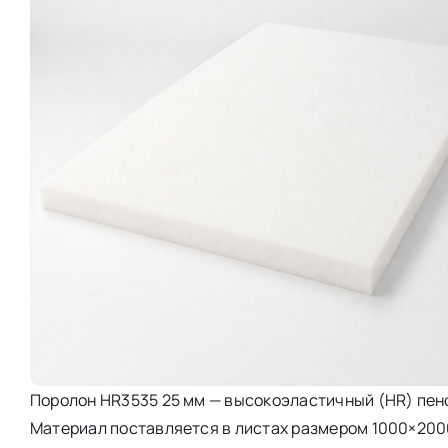
Поролон HR3535 25 мм — высокоэластичный (HR) пено
Материал поставляется в листах размером 1000×2000