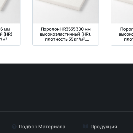
 6 мм
Поролон HR3535 300 мм
Порол
й (HR)
высокоэластичный (HR),
высок
г/м³
плотность 35 кг/м³,
плот
жесткость 3.5 кПа
Подбор Материалa
Продукция