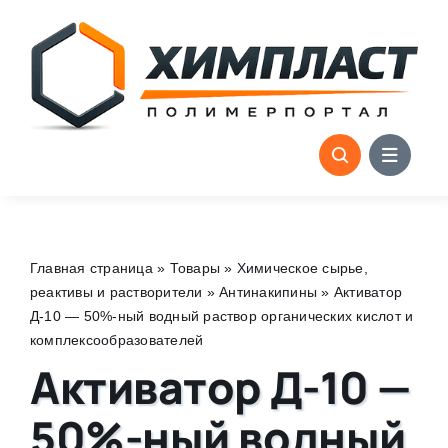
Skip
to
content
Главная страница
»
Товары
»
Химическое сырье,
реактивы и растворители
»
Антинакипины
»
Активатор
Д-10 — 50%-ный водный раствор органических кислот и
комплексообразователей
Активатор Д-10 —
50%-ный водный