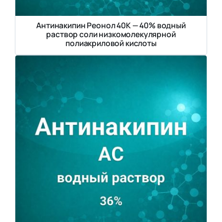
Антинакипин Реонол 40К — 40% водный
раствор соли низкомолекулярной
полиакриловой кислоты