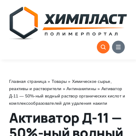
Skip
to
content
Главная страница
»
Товары
»
Химическое сырье,
реактивы и растворители
»
Антинакипины
»
Активатор
Д-11 — 50%-ный водный раствор органических кислот и
комплексообразователей для удаления накипи
Активатор Д-11 —
50%-ный водный