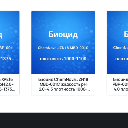
 XPE16
Биоцид ChemNova JZN18
Биоцид
pH 2,0–
MBD-001C жидкость pH
PBP-001
5–1375
2,0–4,5 плотность 1000–
4,0 пл
1100 кг/м³