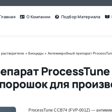
Главная
О Компании
Подбор Материалa
 растворители
»
Биоциды
»
Антимикробный препарат ProcessTu
епарат ProcessTune
порошок для произво
ProcessTune CCB74 (FVP-001Z) — антимик