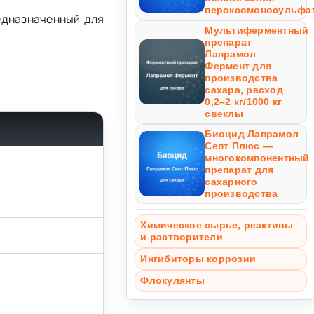
пероксомоносульфа
едназначенный для
Мультиферментный
препарат
Лапрамол
Фермент для
производства
сахара, расход
0,2–2 кг/1000 кг
свеклы
Биоцид Лапрамол
Септ Плюс —
многокомпонентный
препарат для
сахарного
производства
Химическое сырье, реактивы
и растворители
Ингибиторы коррозии
Флокулянты