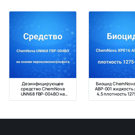
Дезинфицирующее
Биоцид ChemNova
средство ChemNova
ABP-001 жидкость 
UNN68 FBP-004BO на
4,5 плотность 127
основе калий
кг/м3
пероксомоносульфата