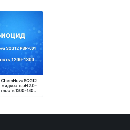
 ChemNova SQG12
 жидкость pH 2,0–
отность 1200–1300
кг/м3