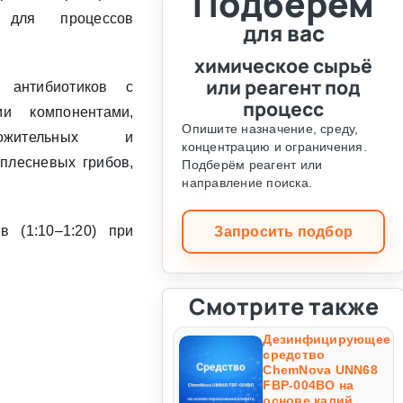
Подберём
 для процессов
для вас
химическое сырьё
или реагент под
 антибиотиков с
процесс
и компонентами,
Опишите назначение, среду,
ожительных и
концентрацию и ограничения.
плесневых грибов,
Подберём реагент или
направление поиска.
в (1:10–1:20) при
Запросить подбор
Смотрите также
Дезинфицирующее
средство
ChemNova UNN68
FBP-004BO на
основе калий