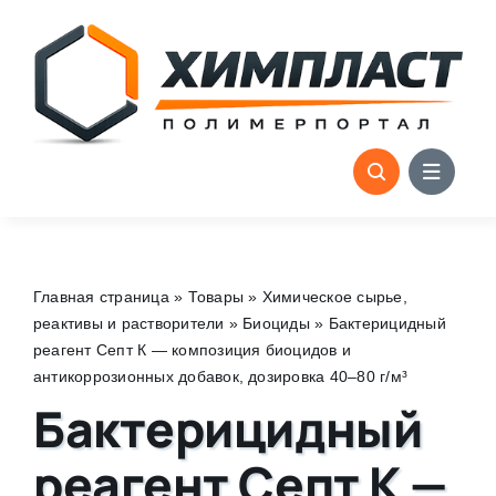
Skip
to
content
Главная страница
»
Товары
»
Химическое сырье,
реактивы и растворители
»
Биоциды
»
Бактерицидный
реагент Септ К — композиция биоцидов и
антикоррозионных добавок, дозировка 40–80 г/м³
Бактерицидный
реагент Септ К —