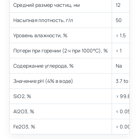
Средний размер частиц, нм
12
Насыпная плотность, г/л
50
Уровень влажности, %
< 1.5
Потери при горении (2 ч при 1000°C), %
< 1
Содержание углерода, %
Na
Значение pH (4% в воде)
3.7 to 4.7
SiO2, %
> 99.8
Al2O3, %
< 0.05
Fe2O3, %
< 0.003