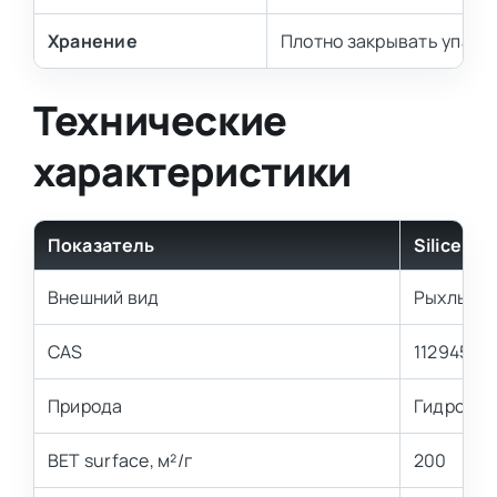
Хранение
Плотно закрывать упаков
Технические
характеристики
Показатель
Silicell
Внешний вид
Рыхлый б
CAS
112945-5
Природа
Гидрофи
BET surface, м²/г
200