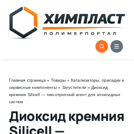
Skip
to
content
Главная страница
»
Товары
»
Катализаторы, присадки и
сервисные компоненты
»
Загустители
»
Диоксид
кремния Silicell — тиксотропный агент для эпоксидных
систем
Диоксид кремния
Silicell —