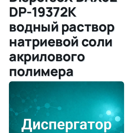
DP-19372K
водный раствор
натриевой соли
акрилового
полимера