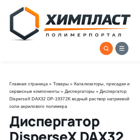
Skip
to
content
Главная страница
»
Товары
»
Катализаторы, присадки и
сервисные компоненты
»
Диспергаторы
»
Диспергатор
DisperseX DAX32 DP-19372K водный раствор натриевой
соли акрилового полимера
Диспергатор
DisperseX DAX32