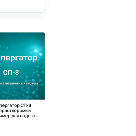
пергатор СП-8
орастворимый
имер для водных
ентных систем