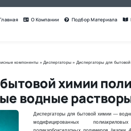
Главная
О Компании
Подбор Материалa
рвисные компоненты
»
Диспергаторы
»
Диспергаторы для бытовой
 бытовой химии пол
ые водные раствор
Диспергаторы для бытовой химии — водн
модифицированных полиакрил
поликарбоксилатных полимеров (марки 4