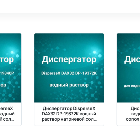
perseX
Диспергатор DisperseX
Дис
водный
DAX32 DP-19372K водный
вод
й соли
раствор натриевой соли
сопол
имера
акрилового полимера
пигм