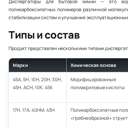
Диспергаторы для бытовой химии — это вод
поликарбоксилатных полимеров различной молекул
стабилизации систем и улучшения эксплуатационных
Типы и состав
Продукт представлен несколькими типами дисперга
Марки
Химическая основа
45А, 5Н, 10Н, 20Н, 30Н,
Модифицированные
45Н, АСН, 10К, 45К
полиакриловые кислоты
17Н, 17А, 40НМ, 43Н
Поликарбоксилатные по
«гребнеобразной» струк