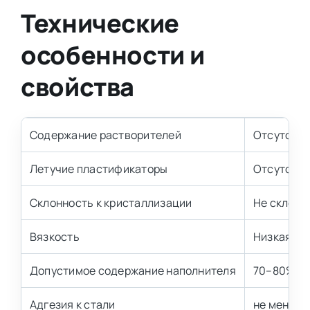
Технические
особенности и
свойства
Содержание растворителей
Отсутств
Летучие пластификаторы
Отсутств
Склонность к кристаллизации
Не склоне
Вязкость
Низкая
Допустимое содержание наполнителя
70–80%
Адгезия к стали
не менее 