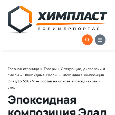
Skip
to
content
Главная страница
»
Товары
»
Связующие, дисперсии и
смолы
»
Эпоксидные смолы
»
Эпоксидная композиция
Элад 167/167М — состав на основе эпоксидиановых
смол
Эпоксидная
композиция Элад