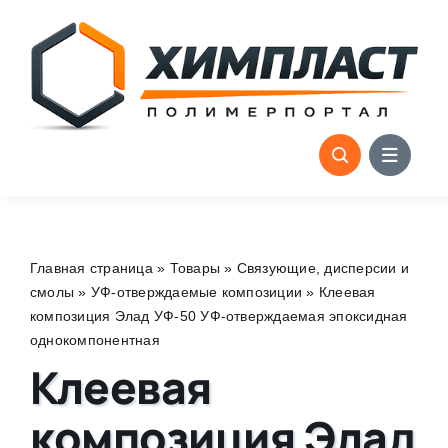
Skip
to
content
Главная страница
»
Товары
»
Связующие, дисперсии и
смолы
»
УФ-отверждаемые композиции
»
Клеевая
композиция Элад УФ-50 УФ-отверждаемая эпоксидная
однокомпонентная
Клеевая
композиция Элад