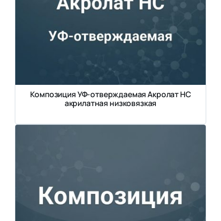
Композиция УФ-отверждаемая Акролат НС
акрилатная низковязкая