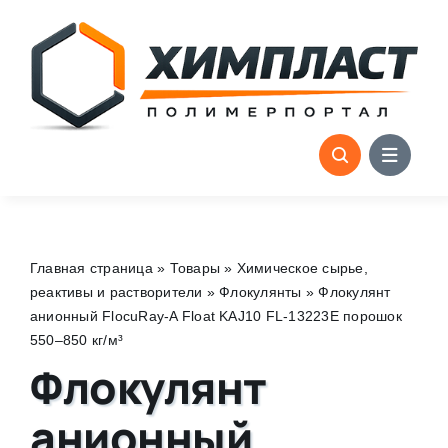
Skip
to
content
Главная страница
»
Товары
»
Химическое сырье,
реактивы и растворители
»
Флокулянты
»
Флокулянт
анионный FlocuRay-A Float KAJ10 FL-13223E порошок
550–850 кг/м³
Флокулянт
анионный