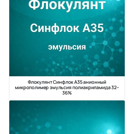
Флокулянт Синфлок А35 анионный
микрополимер эмульсия полиакриламида 32–
36%