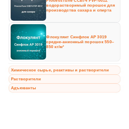
ProcessTune CCB74 FVP-001Z
водорастворимый порошок для
производства сахара и спирта
Флокулянт Синфлок AP 3019
средне-анионный порошок 550–
850 кг/м³
Химическое сырье, реактивы и растворители
Растворители
Адъюванты