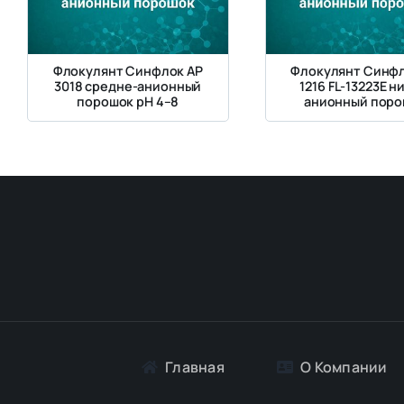
Флокулянт Синфлок АP
Флокулянт Синфл
3018 средне-анионный
1216 FL-13223E н
порошок pH 4–8
анионный пор
Главная
О Компании