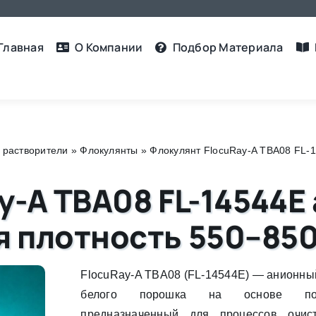
Главная
О Компании
Подбор Материалa
 растворители
»
Флокулянты
»
Флокулянт FlocuRay-A TBA08 FL-1
y-A TBA08 FL-14544E
 плотность 550–850
FlocuRay-A TBA08 (FL-14544E) — анионны
белого порошка на основе полип
предназначенный для процессов очис