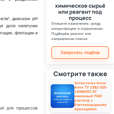
химическое сырьё
или реагент под
процесс
кг/м³, диапазон pH
Опишите назначение, среду,
ая доля нелетучих
концентрацию и ограничения.
тации, флотации и
Подберём реагент или
направление поиска.
Запросить подбор
Смотрите также
Антистатик Анти-
Анти ТУ 2382-025-
10488057-97
анионный ПАВ
раствор с
бактерицидными
ный для процессов
присадками