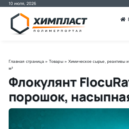
10 июля, 2026
Skip
to
content
Главная страница
»
Товары
»
Химическое сырье, реактивы и
м³
Флокулянт FlocuRa
порошок, насыпная