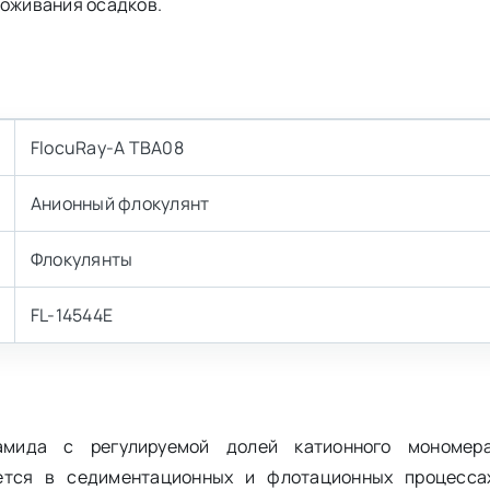
воживания осадков.
FlocuRay-A TBA08
Анионный флокулянт
Флокулянты
FL-14544E
амида с регулируемой долей катионного мономер
ется в седиментационных и флотационных процесса