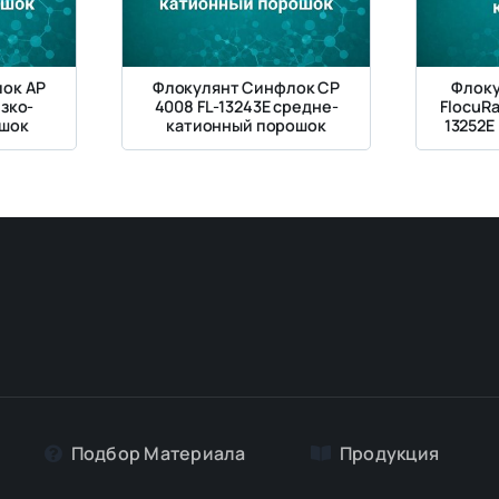
ок AP
Флокулянт Синфлок CP
Флоку
изко-
4008 FL-13243E средне-
FlocuRa
ошок
катионный порошок
13252E
Подбор Материалa
Продукция