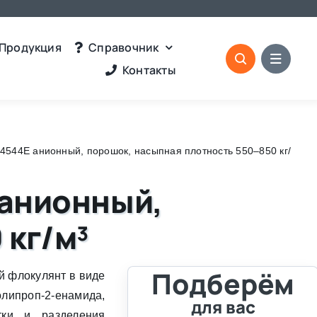
Продукция
Справочник
Контакты
4544E анионный, порошок, насыпная плотность 550–850 кг/
 анионный,
 кг/м³
Подберём
й флокулянт в виде
роп-2-енамида,
для вас
тки и разделения