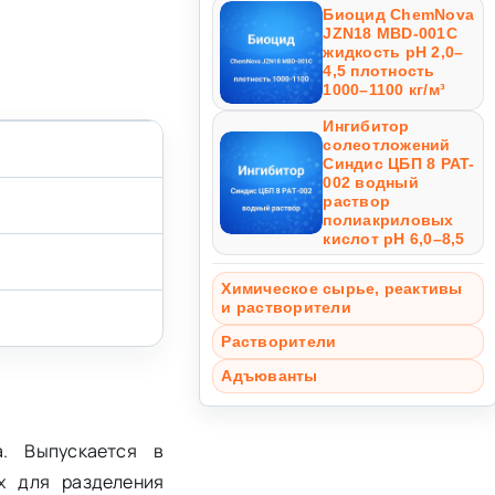
Биоцид ChemNova
JZN18 MBD-001C
жидкость pH 2,0–
4,5 плотность
1000–1100 кг/м³
Ингибитор
солеотложений
Синдис ЦБП 8 PAT-
002 водный
раствор
полиакриловых
кислот pH 6,0–8,5
Химическое сырье, реактивы
и растворители
Растворители
Адъюванты
а. Выпускается в
х для разделения