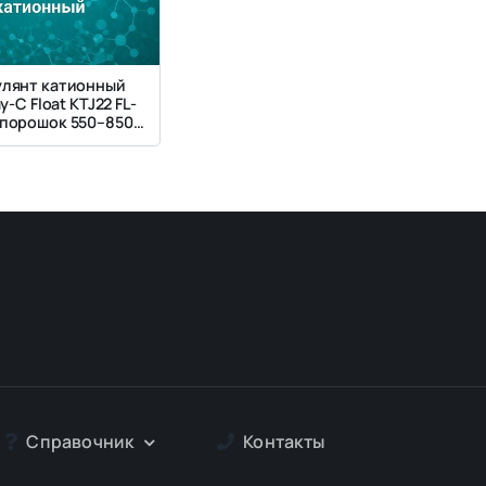
лянт катионный
y-C Float KTJ22 FL-
 порошок 550–850
кг/м³
Справочник
Контакты