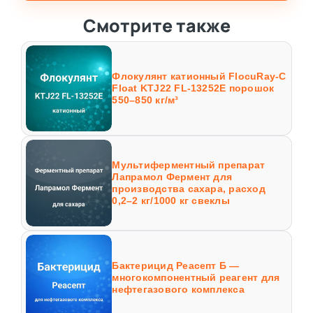
Смотрите также
Флокулянт катионный FlocuRay-C
Float KTJ22 FL-13252E порошок
550–850 кг/м³
Мультиферментный препарат
Лапрамол Фермент для
производства сахара, расход
0,2–2 кг/1000 кг свеклы
Бактерицид Реасепт Б —
многокомпонентный реагент для
нефтегазового комплекса