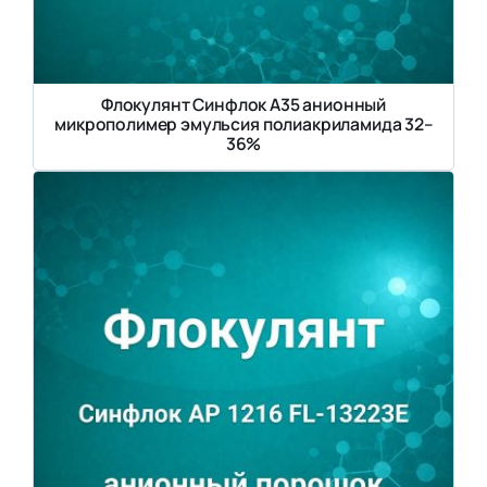
Флокулянт Синфлок А35 анионный
микрополимер эмульсия полиакриламида 32–
36%