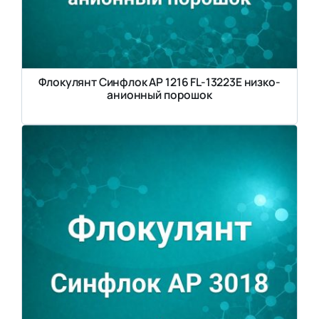
Флокулянт Синфлок AP 1216 FL-13223E низко-
анионный порошок