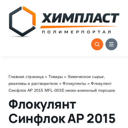
Skip
to
content
Главная страница
»
Товары
»
Химическое сырье,
реактивы и растворители
»
Флокулянты
»
Флокулянт
Синфлок AP 2015 MFL-003E низко-анионный порошок
Флокулянт
Синфлок AP 2015