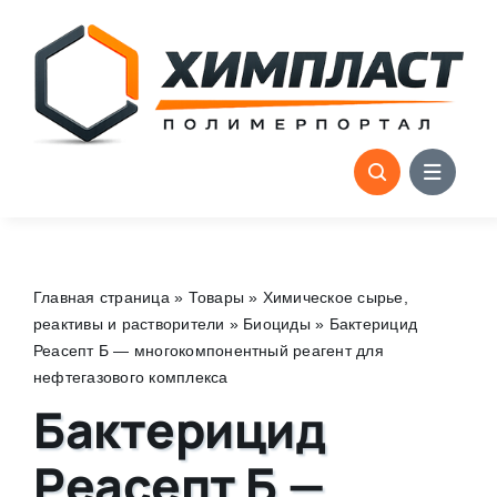
Skip
to
content
Главная страница
»
Товары
»
Химическое сырье,
реактивы и растворители
»
Биоциды
»
Бактерицид
Реасепт Б — многокомпонентный реагент для
нефтегазового комплекса
Бактерицид
Реасепт Б —