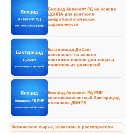
Биоцид Аквасепт РД на основе
ДБНПА для контроля
микробиологической
зараженности
Бактерицид ДиСепт —
консервант на основе
изотиазолинонов для защиты
полимерных дисперсий
Биоцид Аквасепт РД РИР —
многокомпонентный бактерицид
на основе ДБНПА
Химическое сырье, реактивы и растворители