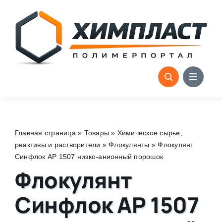
Skip
to
content
Главная страница
»
Товары
»
Химическое сырье,
реактивы и растворители
»
Флокулянты
»
Флокулянт
Синфлок АР 1507 низко-анионный порошок
Флокулянт
Синфлок АР 1507