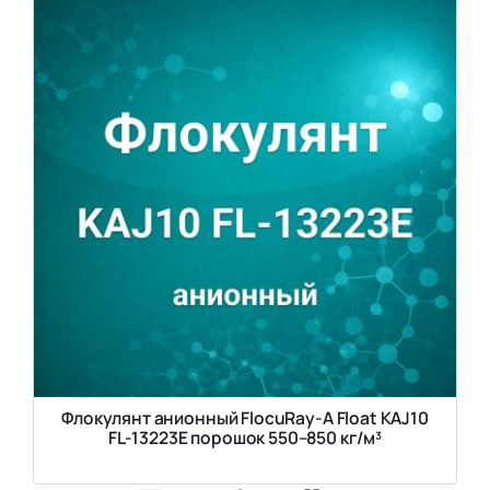
Флокулянт анионный FlocuRay-A Float KAJ10
FL-13223E порошок 550–850 кг/м³