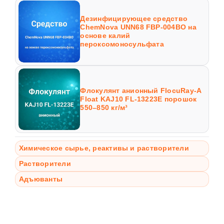
Дезинфицирующее средство
ChemNova UNN68 FBP-004BO на
основе калий
пероксомоносульфата
Флокулянт анионный FlocuRay-A
Float KAJ10 FL-13223E порошок
550–850 кг/м³
Химическое сырье, реактивы и растворители
Растворители
Адъюванты