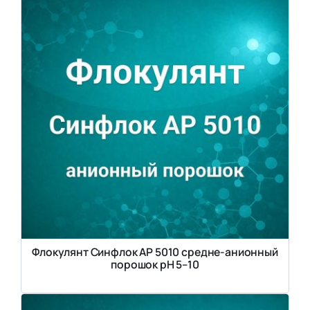
Флокулянт Синфлок АР 5010 средне-анионный
порошок рН 5–10