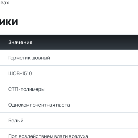
швах.
ики
Значение
Герметик шовный
ШОВ-1510
СТП-полимеры
Однокомпонентная паста
Белый
Под воздействием влаги воздуха