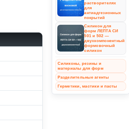
растворителях
для
антиадгезионных
покрытий
Силикон для
форм ЛЕПТА СИ
501 и 502 —
двухкомпонентный
формовочный
силикон
Силиконы, резины и
материалы для форм
Разделительные агенты
Герметики, мастики и пасты