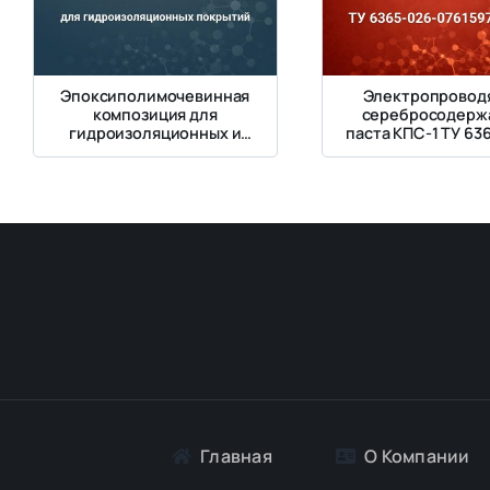
Эпоксиполимочевинная
Электропровод
композиция для
серебросодерж
гидроизоляционных и
паста КПС-1 ТУ 63
антикоррозионных
07615973-201
покрытий
Главная
О Компании