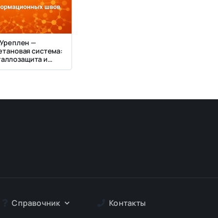
Уреплен —
етановая система:
аллозащита и
ерметик для
мационных швов
Справочник
Контакты