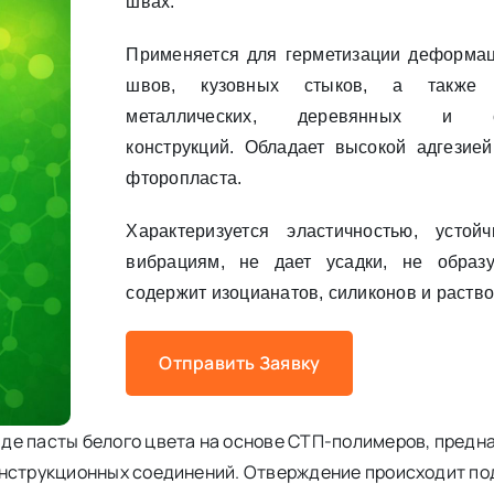
швах.
Применяется для герметизации деформа
швов, кузовных стыков, а также 
металлических, деревянных и сте
конструкций. Обладает высокой адгезие
фторопласта.
Характеризуется эластичностью, усто
вибрациям, не дает усадки, не образ
содержит изоцианатов, силиконов и раство
Отправить Заявку
де пасты белого цвета на основе СТП-полимеров, предн
онструкционных соединений. Отверждение происходит п