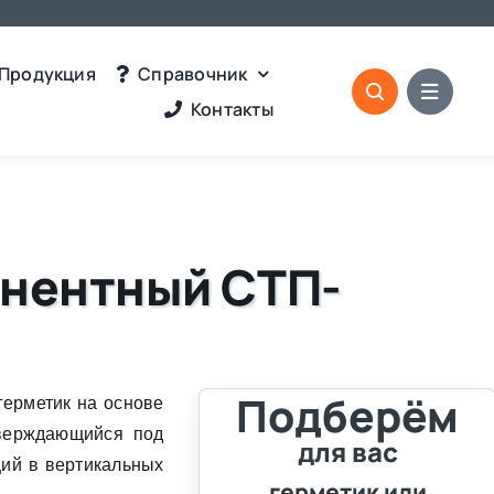
Продукция
Справочник
Контакты
онентный СТП-
Подберём
ерметик на основе
тверждающийся под
для вас
щий в вертикальных
герметик или