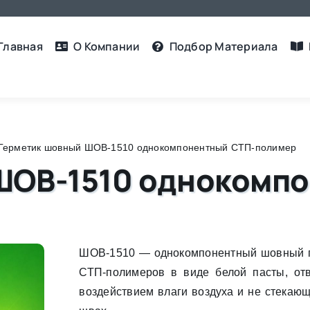
Главная
О Компании
Подбор Материалa
Герметик шовный ШОВ-1510 однокомпонентный СТП-полимер
ШОВ-1510 однокомп
ШОВ-1510 — однокомпонентный шовный г
СТП-полимеров в виде белой пасты, о
воздействием влаги воздуха и не стекаю