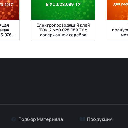
ящая
Электропроводящий клей
ащая
ТОК-2 ЫУО.028.089 ТУ с
полиур
65-026-
содержанием серебра
мет
7
69,3%
г
дефор
Подбор Материалa
Продукция