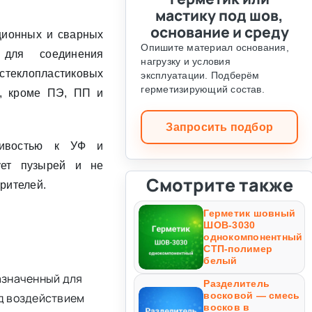
мастику под шов,
основание и среду
ционных и сварных
Опишите материал основания,
для соединения
нагрузку и условия
клопластиковых
эксплуатации. Подберём
герметизирующий состав.
й, кроме ПЭ, ПП и
Запросить подбор
йчивостью к УФ и
ует пузырей и не
Смотрите также
рителей.
Герметик шовный
ШОВ-3030
однокомпонентный
СТП-полимер
белый
азначенный для
Разделитель
восковой — смесь
од воздействием
восков в