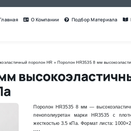
Главная
О Компании
Подбор Материалa
коэластичный поролон HR
»
Поролон HR3535 8 мм высокоэластичн
мм высокоэластичны
Па
Поролон HR3535 8 мм — высокоэластич
пенополиуретан марки HR3535 с плотн
жесткостью 3.5 кПа. Формат листа: 1000×