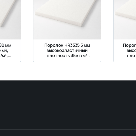
80 мм
Поролон HR3535 5 мм
Порол
ный,
высокоэластичный
выс
/м³,
плотность 35 кг/м³
плот
кПа
жесткость 3,5 кПа
жес