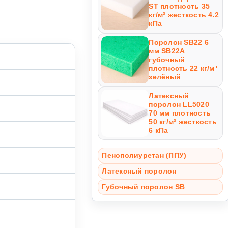
ST плотность 35
кг/м³ жесткость 4.2
кПа
Поролон SB22 6
мм SB22A
губочный
плотность 22 кг/м³
зелёный
Латексный
поролон LL5020
70 мм плотность
50 кг/м³ жесткость
6 кПа
Пенополиуретан (ППУ)
Латексный поролон
Губочный поролон SB