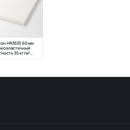
он HR3535 60 мм
окоэластичный
ность 35 кг/м³
ткость 3,5 кПа