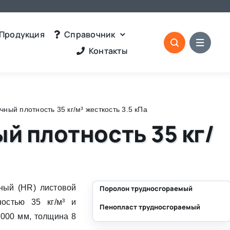
Продукция
Справочник
Контакты
ый плотность 35 кг/м³ жесткость 3.5 кПа
й плотность 35 кг/
ный (HR) листовой
Поролон трудносгораемый
остью 35 кг/м³ и
Пенопласт трудносгораемый
⛶
2000 мм, толщина 8
⛶