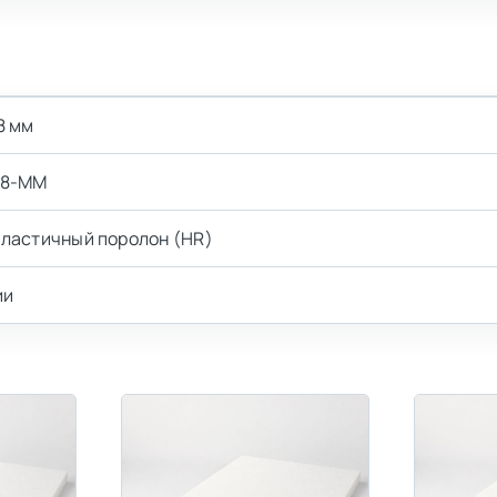
8 мм
-8-MM
ластичный поролон (HR)
ии