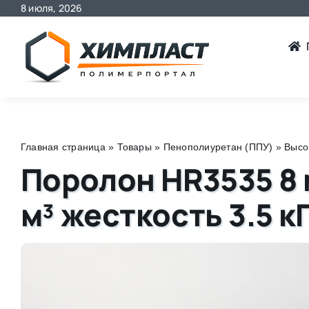
8 июля, 2026
Skip
to
content
Главная страница
»
Товары
»
Пенополиуретан (ППУ)
»
Высо
Поролон HR3535 8 
м³ жесткость 3.5 к