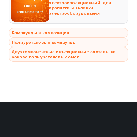
электроизоляционный, для
пропитки и заливки
электрооборудования
Компаунды и композиции
Полиуретановые компаунды
Двухкомпонентные инъекционные составы на
основе полиуретановых смол