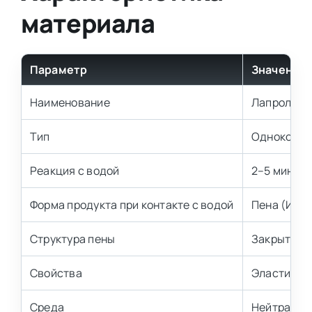
материала
Параметр
Значение
Наименование
Лапрол ИРБ
Тип
Однокомпо
Реакция с водой
2–5 минут 
Форма продукта при контакте с водой
Пена (ИРБ-
Структура пены
Закрытая 
Свойства
Эластичнос
Среда
Нейтральн